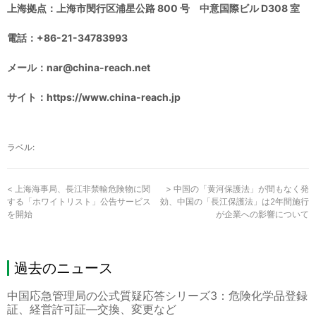
上海拠点：上海市閔行区浦星公路 800 号 中意国際ビル D308 室
電話：+86-21-34783993
メール：nar@china-reach.net
サイト：https://www.china-reach.jp
ラベル:
<
上海海事局、長江非禁輸危険物に関
>
中国の「黄河保護法」が間もなく発
する「ホワイトリスト」公告サービス
効、中国の「長江保護法」は2年間施行
を開始
が企業への影響について
過去のニュース
中国応急管理局の公式質疑応答シリーズ3：危険化学品登録
証、経営許可証―交換、変更など