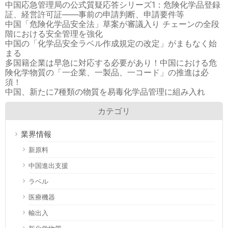
中国応急管理局の公式質疑応答シリーズ1：危険化学品登録
証、経営許可証――事前の申請判断、申請要件等
中国「危険化学品安全法」草案が審議入り チェーンの全段
階における安全管理を強化
中国の「化学品安全ラベル作成規定の改定」がまもなく始
まる
多国籍企業は早急に対応する必要があり！中国における危
険化学物質の「一企業、一製品、一コード」の推進は必
須！
中国、新たに7種類の物質を易毒化学品管理に組み入れ
カテゴリ
業界情報
新原料
中国進出支援
ラベル
医療機器
輸出入