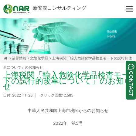
新安潤コンサルティング
»
業界情報
»
危険化学品
» 上海税関「輸入危険化学品検査モードの試行的改

革について」のお知らせ
上海税関「輸入危険化学品検査モー
ドの試行的改革について」のお知ら
せ
日付: 2022-11-28 | クリック回数: 2,585
中華人民共和国上海市税関からのお知らせ
2022年 第5号