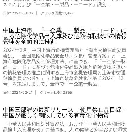
ステムおよび「一企業・一製品・一コード」識別…
日付: 2024-03-02 | クリック回数: 3,493
中国上海市、「一企業、一製品、一コード」に
よる危険化学品出入庫及び危険物取扱いの情報
管理を全面的に推進
2024年2月、中国上海市危機管理局と上海市交通運輸委員
会は、「全国危険化学品安全リスク集中管理方案」と「上
海市危険化学品安全管理弁法」に基づき、「「一企業一製
品一コード」に基づく危険化学品出入庫と危険貨物取扱い
の情報管理の推進に関する上海市危機管理局と上海市交通
運輸委員会の通知」（上海市緊急危険化学品〔2024〕12
号）を策定しまして、全市で「一企業一製品…
日付: 2024-02-21 | クリック回数: 2,855
中国三部署の最新リリース – 使用禁止品目録 –
中国が厳しく制限している有毒化学物質
「中華人民共和国対外貿易法」および「中華人民共和国物
品輸出入管理条例」に基づき、人 の健康と安全および環境