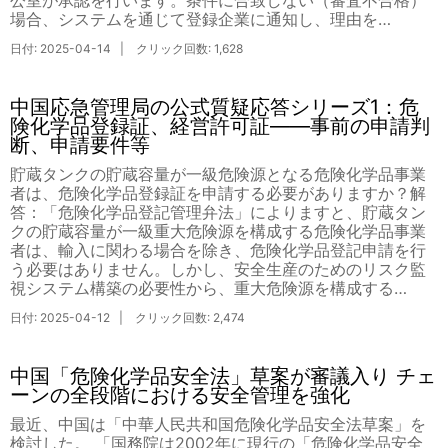
場合、システムを通じて登録企業に通知し、理由を…
日付: 2025-04-14 | クリック回数: 1,628
中国応急管理局の公式質疑応答シリーズ1：危
険化学品登録証、経営許可証――事前の申請判
断、申請要件等
貯蔵タンクの貯蔵容量が一級危険源となる危険化学品事業
者は、危険化学品登録証を申請する必要がありますか？解
答：「危険化学品登記管理弁法」によりますと、貯蔵タン
クの貯蔵容量が一級重大危険源を構成する危険化学品事業
者は、輸入に関わる場合を除き、危険化学品登記申請を行
う必要はありません。しかし、安全生産のためのリスク監
視システム構築の必要性から、重大危険源を構成する…
日付: 2025-04-12 | クリック回数: 2,474
中国「危険化学品安全法」草案が審議入り チェ
ーンの全段階における安全管理を強化
最近、中国は「中華人民共和国危険化学品安全法草案」を
検討した。 「国務院は2002年に現行の「危険化学品安全