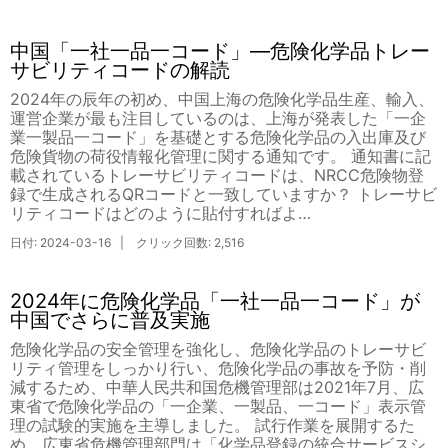
中国「一社一品一コード」―危険化学品トレー
サビリティコードの解読
2024年の辰年の初め、中国上海の危険化学品生産、輸入、
運営企業が最も注目しているのは、上海が発表した「一企
業一製品一コード」を基礎とする危険化学品の入出庫及び
危険貨物の荷役情報化管理に関する通知です。 通知書に記
載されているトレーサビリティコードは、NRCC危険物登
録で生成されるQRコードと一致していますか？ トレーサビ
リティコードはどのように貼付すればよ…
日付: 2024-03-16 | クリック回数: 2,516
2024年に危険化学品「一社一品一コード」が
中国でさらに普及実施
危険化学品の安全管理を強化し、危険化学品のトレーサビ
リティ管理をしっかり行い、危険化学品の事故を予防・削
減するため、中華人民共和国危機管理部は2021年7月、広
東省で危険化学品の「一企業、一製品、一コード」表示管
理の試験的実施を主導しました。 試行作業を展開するた
め、広東省危機管理部門は「化学品登録の統合サービスシ