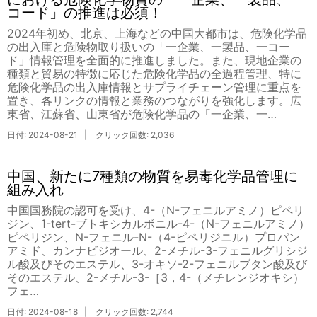
コード」の推進は必須！
2024年初め、北京、上海などの中国大都市は、危険化学品
の出入庫と危険物取り扱いの「一企業、一製品、一コー
ド」情報管理を全面的に推進しました。また、現地企業の
種類と貿易の特徴に応じた危険化学品の全過程管理、特に
危険化学品の出入庫情報とサプライチェーン管理に重点を
置き、各リンクの情報と業務のつながりを強化します。広
東省、江蘇省、山東省が危険化学品の「一企業、一…
日付: 2024-08-21 | クリック回数: 2,036
中国、新たに7種類の物質を易毒化学品管理に
組み入れ
中国国務院の認可を受け、4-（N-フェニルアミノ）ピペリ
ジン、1-tert-ブトキシカルボニル-4-（N-フェニルアミノ）
ピペリジン、N-フェニル-N-（4-ピペリジニル）プロパン
アミド、カンナビジオール、2-メチル-3-フェニルグリシジ
ル酸及びそのエステル、3-オキソ-2-フェニルブタン酸及び
そのエステル、2-メチル-3-［3，4-（メチレンジオキシ）
フェ…
日付: 2024-08-18 | クリック回数: 2,744