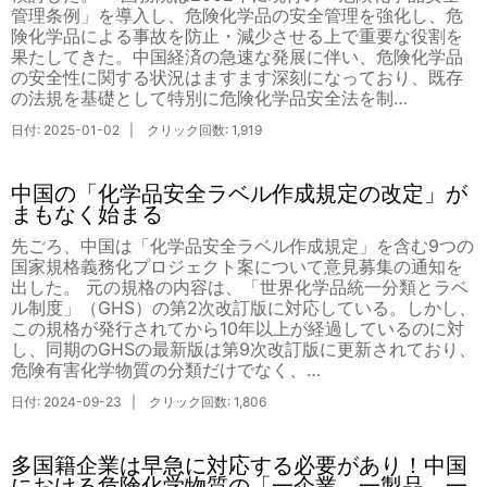
管理条例」を導入し、危険化学品の安全管理を強化し、危
険化学品による事故を防止・減少させる上で重要な役割を
果たしてきた。中国経済の急速な発展に伴い、危険化学品
の安全性に関する状況はますます深刻になっており、既存
の法規を基礎として特別に危険化学品安全法を制…
日付: 2025-01-02 | クリック回数: 1,919
中国の「化学品安全ラベル作成規定の改定」が
まもなく始まる
先ごろ、中国は「化学品安全ラベル作成規定」を含む9つの
国家規格義務化プロジェクト案について意見募集の通知を
出した。 元の規格の内容は、「世界化学品統一分類とラベ
ル制度」（GHS）の第2次改訂版に対応している。しかし、
この規格が発行されてから10年以上が経過しているのに対
し、同期のGHSの最新版は第9次改訂版に更新されており、
危険有害化学物質の分類だけでなく、…
日付: 2024-09-23 | クリック回数: 1,806
多国籍企業は早急に対応する必要があり！中国
における危険化学物質の「一企業、一製品、一