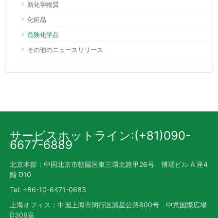
新化学物質
化粧品
危険化学品
その他のニュースリリース
サービスホットライン:(+81)090-
6677-6889
北京本部：中国北京市朝陽区東三環北路甲26号 博瑞ビル A 座4
階 D10
Tel: +86-10-6471-0683
上海オフィス：中国上海市閔行区浦星公路800号 中意国際広場
D308室