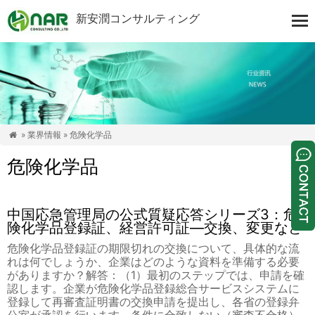
新安潤コンサルティング
»
業界情報
» 危険化学品

危険化学品
中国応急管理局の公式質疑応答シリーズ3：危
険化学品登録証、経営許可証―交換、変更など
危険化学品登録証の期限切れの交換について、具体的な流
れは何でしょうか、企業はどのような資料を準備する必要
がありますか？解答：（1）最初のステップでは、申請を確
認します。企業が危険化学品登録総合サービスシステムに
登録して再審査証明書の交換申請を提出し、各省の登録弁
公室が承認を行います。条件に合致しない（審査不合格）