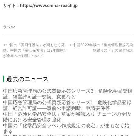
サイト：https://www.china-reach.jp
ラベル:
<
中国の「黄河保護法」が間もなく発
>
中国2023年版の「重点管理新規汚染
効、中国の「長江保護法」は2年間施行
物質リスト」の完全解説
が企業への影響について
過去のニュース
中国応急管理局の公式質疑応答シリーズ3：危険化学品登録
証、経営許可証―交換、変更など
中国応急管理局の公式質疑応答シリーズ1：危険化学品登録
証、経営許可証――事前の申請判断、申請要件等
中国「危険化学品安全法」草案が審議入り チェーンの全段
階における安全管理を強化
中国の「化学品安全ラベル作成規定の改定」がまもなく始
まる