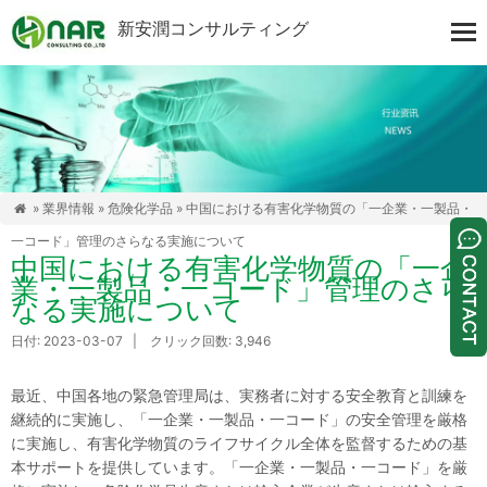
新安潤コンサルティング
»
業界情報
»
危険化学品
» 中国における有害化学物質の「一企業・一製品・

一コード」管理のさらなる実施について
中国における有害化学物質の「一企
業・一製品・一コード」管理のさら
なる実施について
日付: 2023-03-07 | クリック回数: 3,946
最近、中国各地の緊急管理局は、実務者に対する安全教育と訓練を
継続的に実施し、「一企業・一製品・一コード」の安全管理を厳格
に実施し、有害化学物質のライフサイクル全体を監督するための基
本サポートを提供しています。「一企業・一製品・一コード」を厳