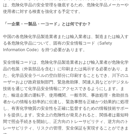
は、危険化学品の安全管理を徹底するため、危険化学品メーカーや
使用者に対する検査を強化する予定です。
「
一企業
・
一製品
・
一コード」とは何ですか？
中国の各危険化学品製造業者または輸入業者は、製造または輸入す
る各危険化学品について、固有の安全情報コード（Safety
Information Code）を持つ必要があります。
安全情報コードは、危険化学品製造業者および輸入業者が危険化学
品の包装（外装部品を含む）に印刷または掲示する必要があり、ま
た、化学品安全ラベルの空白部分に印刷することもでき、川下のユ
ーザーおよび政府規制部門、緊急救助隊、関連人員などがデジタル
技術を通じて化学品安全情報にアクセスできるようにします。ま
た、輸送企業の運転手、使用機関、一般市民、事故処理・救助担当
者からの情報を効率的に伝達し、緊急事態を正確かつ効果的に処理
し、有害化学物質の安全性を正確に監督するための情報技術サポー
トを提供します。安全上の危険性が発見されると、関係者は最短時
間で照会手続きを開始し、正方向のトレーサビリティ、逆方向のト
レーサビリティ、リスクの管理、安全保証を実現することができま