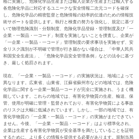
格に実施し、危険化学品生産または輸入企業が生産または輸入する
各危険化学品に対応するユニークな安全情報二次元コードを確保
し、危険化学品の精密監督と危険情報の効率的伝達のための情報技
術サポートを提供します。執行と検査の努力を強化し、規定に基づ
いて物理危険識別・分類制度、危険化学品登録・管理制度及び「一
企業・一製品・一コード」制度を実施しないことを捜査し、企業が
「一企業・一製品・一コード」管理制度の要求事項を実施せず、安
全リスク識別が不明確で管理が行き届かない場合は、「中華人民共
和国安全生産法」、「危険化学品安全管理条例」などの法令に基づ
き、厳しく処罰されます。
現在、「一企業・一製品・一コード」の実施状況は、地域によって
異なります。広東省、山東省、江蘇省蘇州市などの地域では、危険
化学品に関する一企業一製品一コードが完全に実施され、うまく機
能しています。これらの地域では、有害化学物質の生産、輸送、保
管、使用が明確に管理・監督されており、有害化学物質による事故
のリスクは大幅に低減されています。しかし、一部の地域では、有
害化学物質の「一企業・一製品・一コード」の実施がまだできてい
ません。今後、「一企業・一製品・一コード」はより標準化され、
企業は生産する有害化学物質が安全基準を満たしていることを証明
するために、より多くの情報を提供する必要があります。規制当局