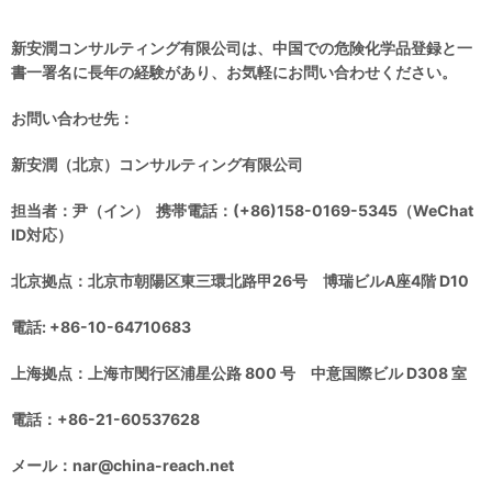
新安
潤コンサルティング
有限公司は、中国での危険化学品登録と一
書一署名
に長
年の経験があり、
お気軽にお問い合わせください
。
お問い合わせ先：
新安潤（北京）コンサルティング有限公司
担当者：尹（イン） 携帯電話：(+86)158-0169-5345（WeChat
ID対応）
北京拠点：北京市朝陽区東三環北路甲26号 博瑞ビルA座4階 D10
電話: +86-10-64710683
上海拠点：上海市閔行区浦星公路 800 号 中意国際ビル D308 室
電話：+86-21-60537628
メール：nar@china-reach.net