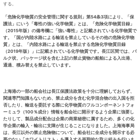
する。
「
危険化学物質の安全管理に関する規則
」
第54条3項により、
「
保
護法
」
にいう「毒性の強い化学物質」とは、
「
危険化学物質
目録」
（2015年版）の備考欄に「強い毒性」と記載されている化学物質で
す。
「
国が内陸水路による輸送を禁止しているその他の危険化学物
質」とは、「内陸水路による輸送を禁止する危険化学物質目録
（2019年版）」に記載されている化学物質です。長江区間では、バ
ルク状、パッケージ状を含む上記の禁止貨物の船舶による入出港、
通過、積み替えを禁止しています。
上海港の一部の船会社は長江保護法政策を十分に理解しておらず、
関連専門知識もないため、禁止成分を含む化学混合物の出入国を拒
否したり、輸送を委託する際に化学物質のフルコンポーネントフォ
ーミュラ（100％成分）情報を船会社に開示するよう企業に強要し
たりして、製品成分配合は企業の商業秘密に属するため、多くの化
学企業の輸入・輸出に支障が生じることになりました。上海海事局
は、長江以外の禁止危険物について、船会社に全成分を開示する必
要のない「ホワイトリスト」を導入する画期的な取り組みを行いま