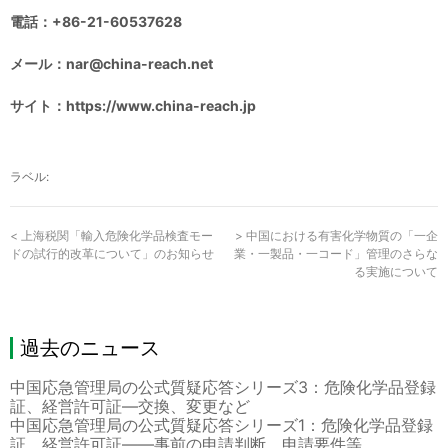
電話：+86-21-60537628
メール：nar@china-reach.net
サイト：https://www.china-reach.jp
ラベル:
<
上海税関「輸入危険化学品検査モー
>
中国における有害化学物質の「一企
ドの試行的改革について」のお知らせ
業・一製品・一コード」管理のさらな
る実施について
過去のニュース
中国応急管理局の公式質疑応答シリーズ3：危険化学品登録
証、経営許可証―交換、変更など
中国応急管理局の公式質疑応答シリーズ1：危険化学品登録
証、経営許可証――事前の申請判断、申請要件等