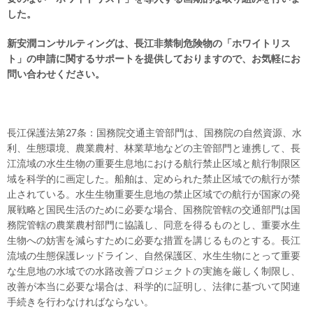
した。
新安
潤
コンサルティングは、長江非禁制危険物の「ホワイトリス
ト」
の
申請に関するサポートを提供して
おります
ので、
お気軽に
お
問い合わせください。
長江保護法第27条：国務院交通主管部門は、国務院の自然資源、水
利、生態環境、農業農村、林業草地などの主管部門と連携して、長
江流域の水生生物の重要生息地における航行禁止区域と航行制限区
域を科学的に画定した。船舶は、定められた禁止区域での航行が禁
止されている。水生生物重要生息地の禁止区域での航行が国家の発
展戦略と国民生活のために必要な場合、国務院管轄の交通部門は国
務院管轄の農業農村部門に協議し、同意を得るものとし、重要水生
生物への妨害を減らすために必要な措置を講じるものとする。長江
流域の生態保護レッドライン、自然保護区、水生生物にとって重要
な生息地の水域での水路改善プロジェクトの実施を厳しく制限し、
改善が本当に必要な場合は、科学的に証明し、法律に基づいて関連
手続きを行わなければならない。