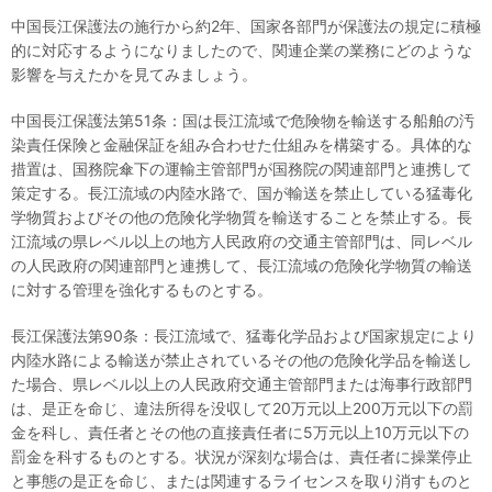
中国長江保護法の施行から約2年、国家各部門が保護法の規定に積極
的に対応するようになりましたので、関連企業の業務にどのような
影響を与えたかを見てみましょう。
中国長江保護法第51条：国は長江流域で危険物を輸送する船舶の汚
染責任保険と金融保証を組み合わせた仕組みを構築する。具体的な
措置は、国務院傘下の運輸主管部門が国務院の関連部門と連携して
策定する。長江流域の内陸水路で、国が輸送を禁止している猛毒化
学物質およびその他の危険化学物質を輸送することを禁止する。長
江流域の県レベル以上の地方人民政府の交通主管部門は、同レベル
の人民政府の関連部門と連携して、長江流域の危険化学物質の輸送
に対する管理を強化するものとする。
長江保護法第90条：長江流域で、猛毒化学品および国家規定により
内陸水路による輸送が禁止されているその他の危険化学品を輸送し
た場合、県レベル以上の人民政府交通主管部門または海事行政部門
は、是正を命じ、違法所得を没収して20万元以上200万元以下の罰
金を科し、責任者とその他の直接責任者に5万元以上10万元以下の
罰金を科するものとする。状況が深刻な場合は、責任者に操業停止
と事態の是正を命じ、または関連するライセンスを取り消すものと