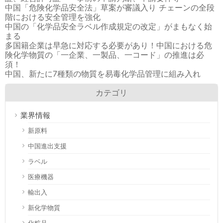
中国「危険化学品安全法」草案が審議入り チェーンの全段
階における安全管理を強化
中国の「化学品安全ラベル作成規定の改定」がまもなく始
まる
多国籍企業は早急に対応する必要があり！中国における危
険化学物質の「一企業、一製品、一コード」の推進は必
須！
中国、新たに7種類の物質を易毒化学品管理に組み入れ
カテゴリ
業界情報
新原料
中国進出支援
ラベル
医療機器
輸出入
新化学物質
化粧品