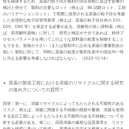
性を確保するため、原薬の粒子径が製剤の溶出挙動に及ぼす影響の
検討と併せて、製剤の主要なロット（例えば、BE 試験ロット、工程
のバリデーションロット） で実際に使用される原薬の粒子径を考慮
した合理的な粒子径管理基準（例えば、原薬の粒子径分布の D10、
D50、D90 等）を策定する必要がある。溶解性の良い原料薬（例え
ば、高溶解性薬物）に対して、研究と検証が十分であれば、粉砕プ
ロセスパラメータを用いてこのような原料薬の粒度を制御すること
もできる。規格が小さい（または製剤中に占める原薬の重量割合が
低い）製剤に対して、同時に原薬の粒度が製剤生産中の混合均一性
に与える影響を考慮しなければならない。（2023-12-14）
原薬の製造工程における溶媒のリサイクルに関する研究
の進め方についての質問？
回答：第一に、溶媒リサイクルによってもたらされる可能性のある
リスク、例えば、溶媒に関連する不純物の残留や蓄積、溶媒を使用
する反応工程によってもたらされる可能性のある不純物について分
析する必要がある。第二に、回収溶媒の厳格な品質基準を、リスク
分析と研究に基づいて作成し、基準値を設定する根拠とすべきであ