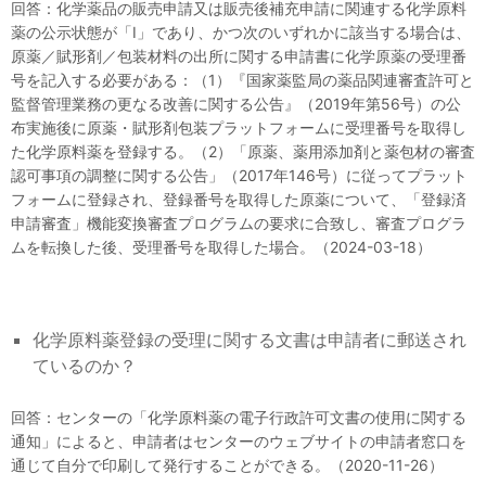
回答：化学薬品の販売申請又は販売後補充申請に関連する化学原料
薬の公示状態が「I」であり、かつ次のいずれかに該当する場合は、
原薬／賦形剤／包装材料の出所に関する申請書に化学原薬の受理番
号を記入する必要がある：（1）『国家薬監局の薬品関連審査許可と
監督管理業務の更なる改善に関する公告』（2019年第56号）の公
布実施後に原薬・賦形剤包装プラットフォームに受理番号を取得し
た化学原料薬を登録する。（2）「原薬、薬用添加剤と薬包材の審査
認可事項の調整に関する公告」（2017年146号）に従ってプラット
フォームに登録され、登録番号を取得した原薬について、「登録済
申請審査」機能変換審査プログラムの要求に合致し、審査プログラ
ムを転換した後、受理番号を取得した場合。（2024-03-18）
化学原料薬登録の受理に関する文書は申請者に郵送され
ているのか？
回答：センターの「化学原料薬の電子行政許可文書の使用に関する
通知」によると、申請者はセンターのウェブサイトの申請者窓口を
通じて自分で印刷して発行することができる。（2020-11-26）