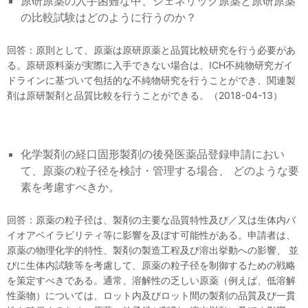
原研原薬の入手困難な中、ジェネリック原薬と原研原薬
の比較試験はどのように行うのか？
回答：原則として、原薬は原研原薬と品質比較研究を行う必要があ
る。原研原料薬が実際に入手できない場合は、ICH不純物研究ガイ
ドラインに基づいて包括的な不純物研究を行うことができ、関連製
剤は原研製剤と品質比較を行うことができる。（2018-04-13）
化学製剤の経口固形製剤の後発医薬品登録申請におい
て、原薬の粒子径を検討・管理する場合、 どのような要
素を考慮すべきか。
回答：原薬の粒子径は、製剤の主要な品質特性及び／又は生体内バ
イオアベイラビリティ等に影響を及ぼす可能性がある。申請者は、
原薬の物理化学的特性、製剤の製造工程及び溶出挙動への影響、 並
びに生体内試験等を考慮して、原薬の粒子径を制御するための戦略
を策定すべきである。通常、溶解性の乏しい原薬（例えば、低溶解
性薬物）については、ロット内及びロット間の製剤の品質及び一貫