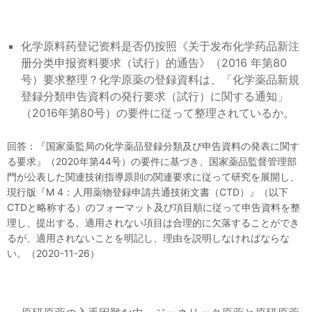
化学原料药登记资料是否仍按照《关于发布化学药品新注
册分类申报资料要求（试行）的通告》（2016 年第80
号）要求整理？化学原薬の登録資料は、「化学薬品新規
登録分類申告資料の発行要求（試行）に関する通知」
（2016年第80号）の要件に従って整理されているか。
回答：『国家薬監局の化学薬品登録分類及び申告資料の発表に関す
る要求』（2020年第44号）の要件に基づき、国家薬品監督管理部
門が公表した関連技術指導原則の関連要求に従って研究を展開し、
現行版『M 4：人用薬物登録申請共通技術文書（CTD）』（以下
CTDと略称する）のフォーマット及び項目順に従って申告資料を整
理し、提出する。適用されない項目は合理的に欠落することができ
るが、適用されないことを明記し、理由を説明しなければならな
い。（2020-11-26）