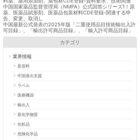
料薬、薬用添加剤、薬包材CDE登録-資料要求、技術関連
中国国家薬品監督管理局（NMPA）公式回答シリーズ1！原
薬、医薬品賦形剤、医薬品包装材料CDE登録-関連する申
告、変更、取消し
中国最新公式発表の2025年版「二重使用品目技術輸出入許
可目録」、「輸出許可商品目録」、「輸入許可商品目録」
カテゴリ
業界情報
新原料
中国進出支援
ラベル
医療機器
輸出入
新化学物質
化粧品
危険化学品