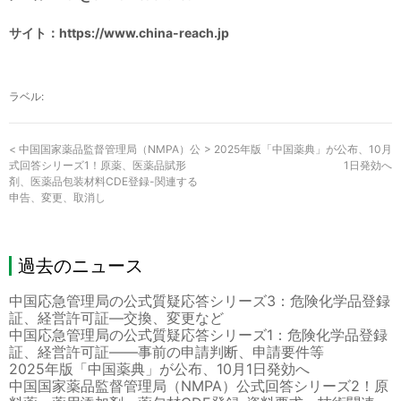
サイト：https://www.china-reach.jp
ラベル:
<
中国国家薬品監督管理局（NMPA）公
>
2025年版「中国薬典」が公布、10月
式回答シリーズ1！原薬、医薬品賦形
1日発効へ
剤、医薬品包装材料CDE登録-関連する
申告、変更、取消し
過去のニュース
中国応急管理局の公式質疑応答シリーズ3：危険化学品登録
証、経営許可証―交換、変更など
中国応急管理局の公式質疑応答シリーズ1：危険化学品登録
証、経営許可証――事前の申請判断、申請要件等
2025年版「中国薬典」が公布、10月1日発効へ
中国国家薬品監督管理局（NMPA）公式回答シリーズ2！原