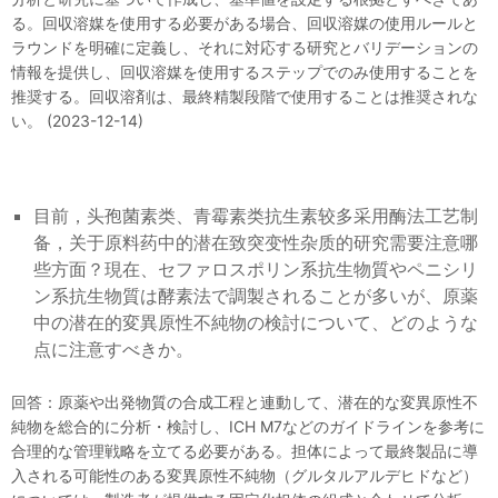
る。回収溶媒を使用する必要がある場合、回収溶媒の使用ルールと
ラウンドを明確に定義し、それに対応する研究とバリデーションの
情報を提供し、回収溶媒を使用するステップでのみ使用することを
推奨する。回収溶剤は、最終精製段階で使用することは推奨されな
い。 (2023-12-14)
目前，头孢菌素类、青霉素类抗生素较多采用酶法工艺制
备，关于原料药中的潜在致突变性杂质的研究需要注意哪
些方面？現在、セファロスポリン系抗生物質やペニシリ
ン系抗生物質は酵素法で調製されることが多いが、原薬
中の潜在的変異原性不純物の検討について、どのような
点に注意すべきか。
回答：原薬や出発物質の合成工程と連動して、潜在的な変異原性不
純物を総合的に分析・検討し、ICH M7などのガイドラインを参考に
合理的な管理戦略を立てる必要がある。担体によって最終製品に導
入される可能性のある変異原性不純物（グルタルアルデヒドなど）