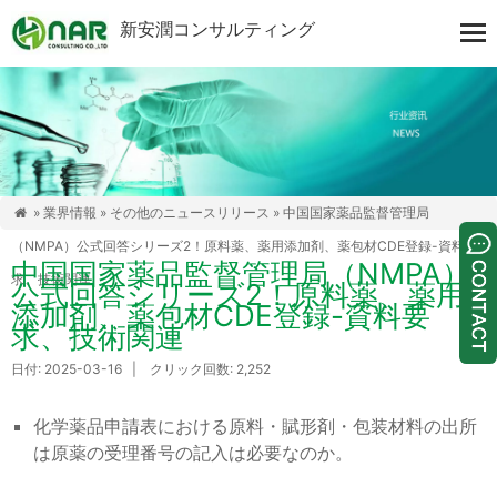
新安潤コンサルティング
»
業界情報
»
その他のニュースリリース
» 中国国家薬品監督管理局

（NMPA）公式回答シリーズ2！原料薬、薬用添加剤、薬包材CDE登録-資料要
中国国家薬品監督管理局（NMPA）
求、技術関連
公式回答シリーズ2！原料薬、薬用
添加剤、薬包材CDE登録-資料要
求、技術関連
日付: 2025-03-16 | クリック回数: 2,252
化学薬品申請表における原料・賦形剤・包装材料の出所
は原薬の受理番号の記入は必要なのか。