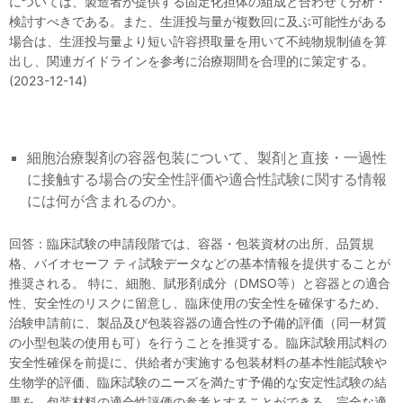
については、製造者が提供する固定化担体の組成と合わせて分析・
検討すべきである。また、生涯投与量が複数回に及ぶ可能性がある
場合は、生涯投与量より短い許容摂取量を用いて不純物規制値を算
出し、関連ガイドラインを参考に治療期間を合理的に策定する。
(2023-12-14)
細胞治療製剤の容器包装について、製剤と直接・一過性
に接触する場合の安全性評価や適合性試験に関する情報
には何が含まれるのか。
回答：臨床試験の申請段階では、容器・包装資材の出所、品質規
格、バイオセーフ ティ試験データなどの基本情報を提供することが
推奨される。 特に、細胞、賦形剤成分（DMSO等）と容器との適合
性、安全性のリスクに留意し、臨床使用の安全性を確保するため、
治験申請前に、製品及び包装容器の適合性の予備的評価（同一材質
の小型包装の使用も可）を行うことを推奨する。臨床試験用試料の
安全性確保を前提に、供給者が実施する包装材料の基本性能試験や
生物学的評価、臨床試験のニーズを満たす予備的な安定性試験の結
果を、包装材料の適合性評価の参考とすることができる。完全な適