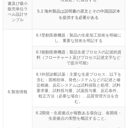
書及び最小
販売単位ラ
5.2 海外製品は説明書の原文とその中国語訳本
ベル設計サ
を提供する必要がある
ンプル
6.1受動医療機器：製品の生産加工技術を明確に
し、重要な技術を明記する
6.1能動医療機器：製品生産プロセスの記述的資
料（フローチャート及びプロセス記述文字など
で提示可能）
6.1外部診断試薬：主要な生産プロセス、以下を
含む：固相担体、発色システムなどの記述と確
定根拠、反応システムは試料採取と処理、試料
要求量、試料投与量、試薬投与量、反応条件、
6.製造情報
較正方法（必要な場合）、品質管理方法を含
む。
6.2開発・生産拠点が複数ある場合は、各開発・
生産拠点の実態を概説すること。