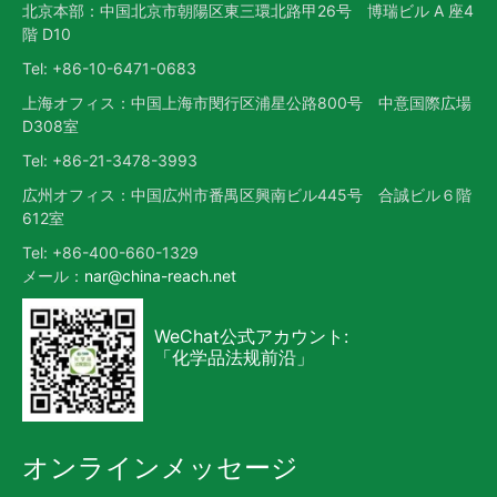
北京本部：中国北京市朝陽区東三環北路甲26号 博瑞ビル A 座4
階 D10
Tel: +86-10-6471-0683
上海オフィス：中国上海市閔行区浦星公路800号 中意国際広場
D308室
Tel: +86-21-3478-3993
広州オフィス：中国広州市番禺区興南ビル445号 合誠ビル６階
612室
Tel: +86-400-660-1329
メール：
nar@china-reach.net
WeChat公式アカウント:
「化学品法规前沿」
オンラインメッセージ