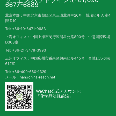
6677-6889
北京本部：中国北京市朝陽区東三環北路甲26号 博瑞ビル A 座4
階 D10
Tel: +86-10-6471-0683
上海オフィス：中国上海市閔行区浦星公路800号 中意国際広場
D308室
Tel: +86-21-3478-3993
広州オフィス：中国広州市番禺区興南ビル445号 合誠ビル６階
612室
Tel: +86-400-660-1329
メール：
nar@china-reach.net
WeChat公式アカウント:
「化学品法规前沿」