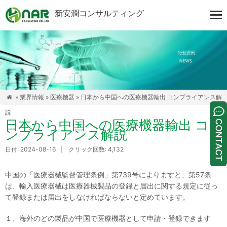
新安潤コンサルティング
»
業界情報
»
医療機器
» 日本から中国への医療機器輸出 コンプライアンス解

説
日本から中国への医療機器輸出 コ
ンプライアンス解説
日付: 2024-08-16 | クリック回数: 4,132
中国の「医療器械監督管理条例」第739号によりますと、第57条
は、輸入医療器械は医療器械製品の登録と届出に関する規定に従っ
て登録または届出をしなければならないと定めています。
１、海外のどの製品が中国で医療機器として申請・登録できます