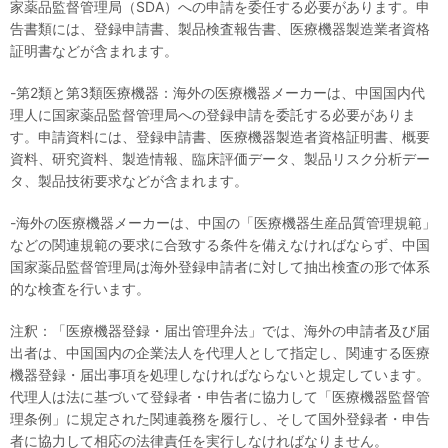
家薬品監督管理局（SDA）への申請を委任する必要があります。申
告書類には、登録申請書、製品検査報告書、医療機器製造業者資格
証明書などが含まれます。
-第2類と第3類医療機器：海外の医療機器メーカーは、中国国内代
理人に国家薬品監督管理局への登録申請を委託する必要がありま
す。申請資料には、登録申請書、医療機器製造者資格証明書、概要
資料、研究資料、製造情報、臨床評価データ、製品リスク分析デー
タ、製品技術要求などが含まれます。
-海外の医療機器メーカーは、中国の「医療機器生産品質管理規範」
などの関連規範の要求に合致する条件を備えなければならず、中国
国家薬品監督管理局は海外登録申請者に対して抽出検査の形で体系
的な検査を行います。
注釈：「医療機器登録・届出管理弁法」では、海外の申請者及び届
出者は、中国国内の企業法人を代理人として指定し、関連する医療
機器登録・届出事項を処理しなければならないと規定しています。
代理人は法に基づいて登録者・申告者に協力して「医療機器監督管
理条例」に規定された関連義務を履行し、そして国外登録者・申告
者に協力して相応の法律責任を実行しなければなりません。