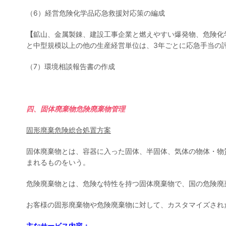
（6）経営危険化学品応急救援対応策の編成
【
鉱山、金属製錬、建設工事企業と燃えやすい爆発物、危険化
と中型規模以上の他の生産経営単位は、3年ごとに応急手当の
（7）環境相談報告書の作成
四、
固体廃棄物危険廃棄物管理
固形廃棄危険総合処置方案
固体廃棄物とは、容器に入った固体、半固体、気体の物体・物
まれるものをいう。
危険廃棄物とは、危険な特性を持つ固体廃棄物で、国の危険廃
お客様の固形廃棄物や危険廃棄物に対して、カスタマイズされ
主なサービス内容：