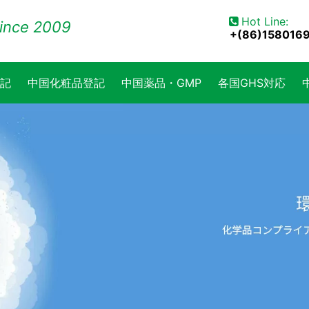
Hot Line:

ince 2009
+(86)158016
記
中国化粧品登記
中国薬品・GMP
各国GHS対応