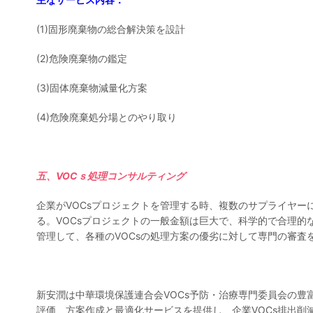
(1)固形廃棄物の総合解決策を設計
(2)危険廃棄物の鑑定
(3)固体廃棄物減量化方案
(4)危険廃棄処分場とのやり取り
五、
VOCｓ処理コンサルティング
企業がVOCsプロジェクトを管理する時、複数のサプライヤー
る。VOCsプロジェクトの一般金額は巨大で、科学的で合理
管理して、各種のVOCsの処理方案の優劣に対して専門の審査
新安潤は中華環境保護連合会VOCs予防・治療専門委員会の豊
評価、方案作成と最適化サービスを提供し、企業VOCs排出削