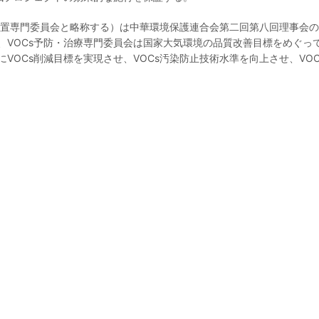
・処置専門委員会と略称する）は中華環境保護連合会第二回第八回理事会の
OCs予防・治療専門委員会は国家大気環境の品質改善目標をめぐって、
VOCs削減目標を実現させ、VOCs汚染防止技術水準を向上させ、VO