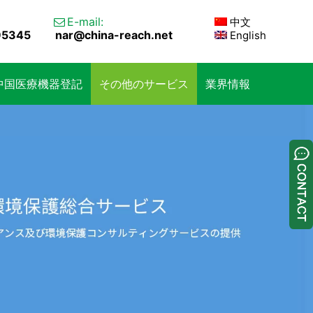
E-mail:
中文

95345
nar@china-reach.net
English
中国医療機器登記
その他のサービス
業界情報