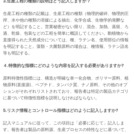
3.生産工程の種類の説明はどう記入しますか？
生産工程の種類の記載は、生産工程の種類（物理的破砕、物理的圧
搾、水や他の種類の溶媒による抽出、化学合成、生物学的発酵な
ど）を明記すること。営業秘密がない限り、混合、加熱、蒸留、ろ
過、乾燥、包装などの工程を簡単に概説してください。動植物から
直接得られた天然成分については、種、ラテン名、使用部位の情報
を明記すること。藻類・大菌類原料の場合は、種情報、ラテン語名
等も明記する。
４.特徴的な指標
に
どのような内容を記入する必要がありますか?
原料特徴性指標には、構造が明確な単一化合物、ポリマー原料、植
物原料(直接源)、ペプチド、タンパク質、ナノ原料、その他のオプ
ションがそれぞれリストされており、報告者は特定の製品カテゴリ
に基づいて特徴性指標を説明しなければならない。
5.リスク情報とコントロール指標はどのように記入しますか?
記入マニュアルに従って、この項目は「必要に応じて」記入しま
す。報告者は製品の原料源、生産プロセスの特性などに基づいて、