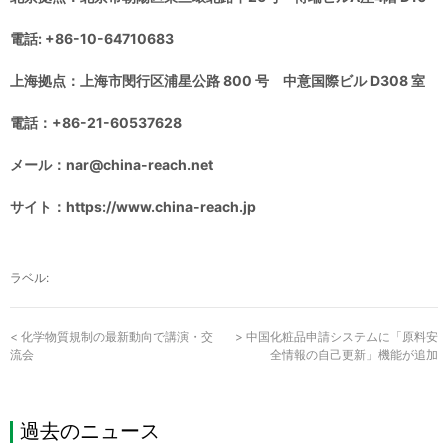
電話: +86-10-64710683
上海拠点：上海市閔行区浦星公路 800 号 中意国際ビル D308 室
電話：+86-21-60537628
メール：nar@china-reach.net
サイト：https://www.china-reach.jp
ラベル:
<
化学物質規制の最新動向で講演・交
>
中国化粧品申請システムに「原料安
流会
全情報の自己更新」機能が追加
過去のニュース