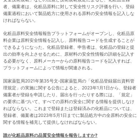
者、備案者は、化粧品原料に対して安全性リスク評価を行い、登録
備案過程において製品処方に使用される原料の安全情報を記入しな
ければならない。
化粧品原料安全情報報告プラットフォームがオープンし、化粧品原
料企業は原料安全情報を記入し、原料報告コードを生成することが
できるようになった。化粧品登録者、申告者は、化粧品の登録と提
出の効率を向上させるために、原材料の安全性情報の詳細を記入す
る必要がなく、原料メーカーからの原料報告コードを記入すれば、
プラットフォームによって情報が関連される。
国家薬監局2021年第35号文-国家薬監局の「化粧品登録届出資料管
理規定」の実施に関する公告によると、2023年1月1日から、登録者
備案者が登録を申請したり、届出を行ったりする際には、「規定」
の要求に基づいて、すべての原料の安全に関する情報を提供しなけ
ればならない。これまで登録または登録済みの化粧品については、
登録者、備案者は2023年5月1日までに製品処方中の全原料の安全に
関する情報を補充して提供しなければならない。
誰が化粧品原料の品質安全情報を報告しますか?