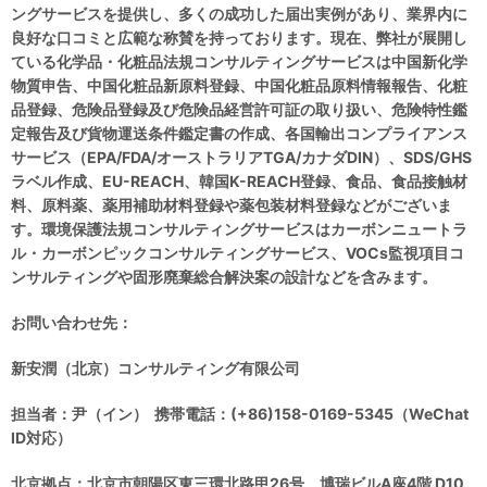
ングサービスを提供し、多くの成功した届出実例があり、業界内に
良好な口コミと広範な称賛を持っております。現在、弊社が展開し
ている化学品・化粧品法規コンサルティングサービスは中国新化学
物質申告、中国化粧品新原料登録、中国化粧品原料情報報告、化粧
品登録、危険品登録及び危険品経営許可証の取り扱い、危険特性鑑
定報告及び貨物運送条件鑑定書の作成、各国輸出コンプライアンス
サービス（EPA/FDA/オーストラリアTGA/カナダDIN）、SDS/GHS
ラベル作成、EU-REACH、韓国K-REACH登録、食品、食品接触材
料、原料薬、薬用補助材料登録や薬包装材料登録などがございま
す。環境保護法規コンサルティングサービスはカーボンニュートラ
ル・カーボンピックコンサルティングサービス、VOCs監視項目コ
ンサルティングや固形廃棄総合解決案の設計などを含みます。
お問い合わせ先：
新安潤（北京）コンサルティング有限公司
担当者：尹（イン） 携帯電話：(+86)158-0169-5345（WeChat
ID対応）
北京拠点：北京市朝陽区東三環北路甲26号 博瑞ビルA座4階 D10