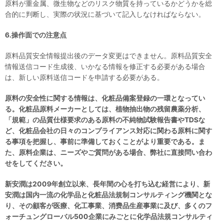
原料が重金属、微生物などのリスク物質を持っているかどうかを総
合的に判断し、実際の状況に基づいて記入しなければならない。
6.操作面での
注意
点
原料品質安全情報提出後のデータ変更はできません。原料品質安全
情報送信コード生成後、いかなる情報を修正する必要がある場合
は、新しい原料送信コードを申請する必要がある。
原料の安全性に関する情報は、化粧品備案登録の一環となってい
る。化粧品原料メーカーとしては、植物抽出物の残留農薬分析、
「規範」の品質仕様要求のある原料の不純物試験報告書やTDSな
ど、化粧品会社の日々のコンプライアンス対応に関わる原料に関す
る事項を把握し、事前に準備しておくことがより重要である。ま
た、原料企業は、ニーズやご質問がある場合、弊社に直接問い合わ
せをしてください。
新安潤は2009年創立以来、長年間の心を打ち込む経営により、新
安潤は国内一流の化学品と化粧品法規制コンサルティング機関とな
り、その顧客が医療、化工事業、消费品生産事業に及び、多くのフ
ォーチュングローバル500企業にみごとに化学品法規コンサルティ