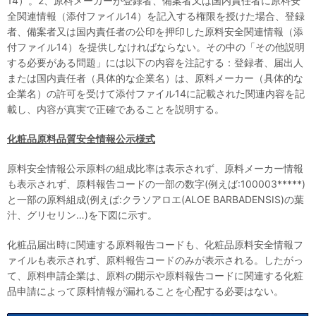
14）。2、原料メーカーが登録者、備案者又は国内責任者に原料安
全関連情報（添付ファイル14）を記入する権限を授けた場合、登録
者、備案者又は国内責任者の公印を押印した原料安全関連情報（添
付ファイル14）を提供しなければならない。その中の「その他説明
する必要がある問題」には以下の内容を注記する：登録者、届出人
または国内責任者（具体的な企業名）は、原料メーカー（具体的な
企業名）の許可を受けて添付ファイル14に記載された関連内容を記
載し、内容が真実で正確であることを説明する。
化粧品原料品質安全情報公示様式
原料安全情報公示原料の組成比率は表示されず、原料メーカー情報
も表示されず、原料報告コードの一部の数字(例えば:100003*****)
と一部の原料組成(例えば:クラソアロエ(ALOE BARBADENSIS)の葉
汁、グリセリン…)を下図に示す。
化粧品届出時に関連する原料報告コードも、化粧品原料安全情報フ
ァイルも表示されず、原料報告コードのみが表示される。したがっ
て、原料申請企業は、原料の開示や原料報告コードに関連する化粧
品申請によって原料情報が漏れることを心配する必要はない。