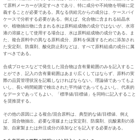
て原料メーカーが決定すべきであり、特に成分や不純物を明確に定
義することが必要である。異なる供給元からの成分は、ケースバイ
ケースで分析する必要がある。例えば、化合物に含まれる結晶水
や、植物抽出物に含まれる水は原料組成物の成分ではないが、水溶
液の溶媒として使用する場合は、水は原料組成物の成分である。ま
た、複合原料中の異なる原料成分、原料を保護するために添加され
た安定剤、防腐剤、酸化防止剤などは、すべて原料組成の成分に属
すべきである。
合成プロセスなどで発生した混合物は含有量範囲のみを記入するこ
とができ、記入の含有量範囲はあまり広くしてはならず、原料の実
際の品質管理状況を記載しなければならない。理論値であってもよ
いし、長い時間範囲で検出された平均値であってもよいし、代表的
なデータであってもよい、「標準値/目標値」を同時に記入すること
を奨推奨する。
その他の原因による複合/混合原料は、典型的な値/目標値、例え
ば、混合物抽出、必要な溶媒または安定剤、防腐剤、抗酸素剤の添
加、自家製または外注成分の添加などを記入する必要がある。