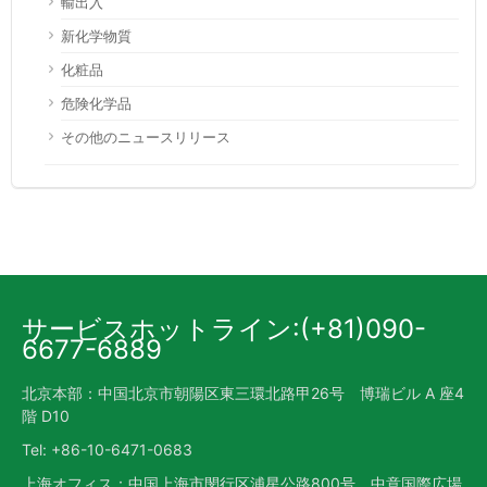
輸出入
新化学物質
化粧品
危険化学品
その他のニュースリリース
サービスホットライン:(+81)090-
6677-6889
北京本部：中国北京市朝陽区東三環北路甲26号 博瑞ビル A 座4
階 D10
Tel: +86-10-6471-0683
上海オフィス：中国上海市閔行区浦星公路800号 中意国際広場