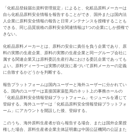
「化粧品登録届出資料管理規定」によると、化粧品原料メーカーは
自ら化粧品原料安全情報を報告することができ、国外または国内法
人企業に原料安全情報の報告と日常メンテナンスを授権することも
できる、同じ品質規格の原料安全関連情報は1つの企業にしか授権で
きない。
化粧品原料メーカーとは、原料の安全に責任を負う企業であり、原
料の実際の生産企業、原料の実際の生産企業と同一グループ会社に
属する関連企業又は原料委託生産行為における委託企業であっても
よい。原料ディーラーは実際の状況に基づいて原料メーカーの定義
に合致するかどうかを判断する。
報告プラットフォームは国内ユーザーと海外ユーザーに分かれてい
る。国内のユーザーは直接国家薬監局のネット上の事務ホールの
「化粧品原料安全情報登録プラットフォーム」モジュールを通じて
登録する。海外ユーザーは「化粧品原料安全情報登録プラットフォ
ーム」にアカウントを開設した後、登録する。
このうち、海外原料生産者が自ら報告する場合、または国外企業授
権した場合、原料生産者企業主体証明書は中国公証機関の公証また