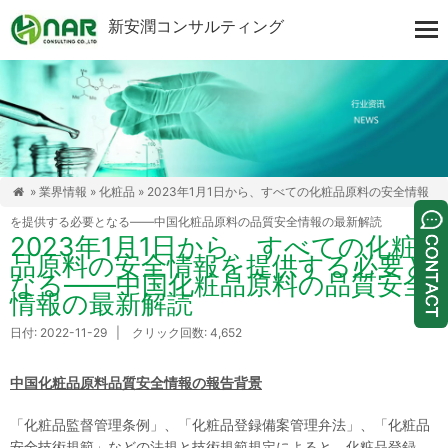
新安潤コンサルティング
»
業界情報
»
化粧品
» 2023年1月1日から、すべての化粧品原料の安全情報

を提供する必要となる――中国化粧品原料の品質安全情報の最新解読
2023年1月1日から、すべての化粧
品原料の安全情報を提供する必要と
なる――中国化粧品原料の品質安全
情報の最新解読
日付: 2022-11-29 | クリック回数: 4,652
中国化粧品原料品質安全情報の報告背景
「化粧品監督管理条例」、「化粧品登録備案管理弁法」、「化粧品
安全技術規範」などの法規と技術規範規定によると、化粧品登録