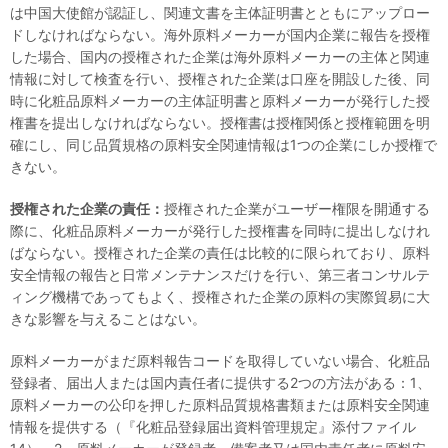
は中国大使館が認証し、関連文書を主体証明書とともにアップロー
ドしなければならない。海外原料メーカーが国内企業に報告を授権
した場合、国内の授権された企業は海外原料メーカーの主体と関連
情報に対して検査を行い、授権された企業は口座を開設した後、同
時に化粧品原料メーカーの主体証明書と原料メーカーが発行した授
権書を提出しなければならない。授権書は授権関係と授権範囲を明
確にし、同じ品質規格の原料安全関連情報は1つの企業にしか授権で
きない。
授権された企業
の
責任：
授権された企業がユーザー権限を開通する
際に、化粧品原料メーカーが発行した授権書を同時に提出しなけれ
ばならない。授権された企業の責任は比較的に限られており、原料
安全情報の報告と日常メンテナンスだけを行い、第三者コンサルテ
ィング機構であってもよく、授権された企業の原料の実際貿易に大
きな影響を与えることはない。
原料メーカーがまだ原料報告コードを取得していない場合、化粧品
登録者、届出人または国内責任者に提供する2つの方法がある：1、
原料メーカーの公印を押した原料品質規格書類または原料安全関連
情報を提供する（『化粧品登録届出資料管理規定』添付ファイル