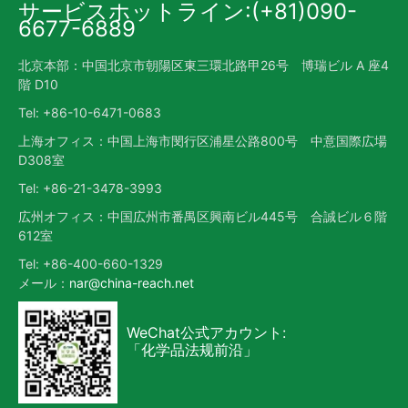
サービスホットライン:(+81)090-
6677-6889
北京本部：中国北京市朝陽区東三環北路甲26号 博瑞ビル A 座4
階 D10
Tel: +86-10-6471-0683
上海オフィス：中国上海市閔行区浦星公路800号 中意国際広場
D308室
Tel: +86-21-3478-3993
広州オフィス：中国広州市番禺区興南ビル445号 合誠ビル６階
612室
Tel: +86-400-660-1329
メール：
nar@china-reach.net
WeChat公式アカウント:
「化学品法规前沿」