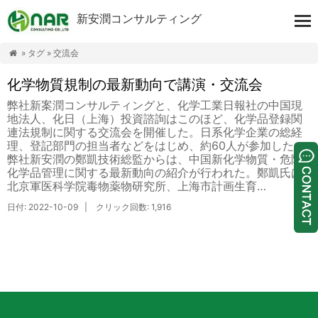
新安潤コンサルティング
» タグ » 交流会

化学物質規制の最新動向で講演・交流会
弊社新案潤コンサルティングと、化学工業日報社の中国現
地法人、化日（上海）投資諮詢はこのほど、化学品登録関
連法規制に関する交流会を開催した。日系化学企業の総経
理、登記部門の担当者などをはじめ、約60人が参加した。
弊社新安潤の鄭凱技術総監からは、中国新化学物質・危険
化学品管理に関する最新動向の紹介が行われた。鄭凱氏は
北京軍医科学院毒物薬物研究所、上海市計画生育…
日付: 2022-10-09 | クリック回数: 1,916