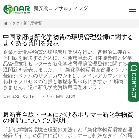
新安潤コンサルティング
» タグ » 新化学物質

中国政府は新化学物質の環境管理登録に関する
よくある質問を発表
企業が新化学物質の環境管理登録を行い、普遍的に存在す
る問題を解決するために、生態環境部の固体廃棄物と化学
品管理技術センターが新化学物質環境管理登録に関する共
通問題を発表しました。 1. 新化学物質環境管理オンライン
登録システムのサブアカウントは、メインアカウントで行
われるプロセスの進捗と履歴を調べられますか？ 解答：で
きません。逆に新化学物質環境管理オンラ…
日付: 2021-08-19 | クリック回数: 3,139
最新完全版・中国におけるポリマー新化学物質
の登記についての説明
「新化学物質環境管理登録弁法」と「新化学物質環境管理
登録ガイド」の要件に従い、ポリマーは特殊なタイプの高