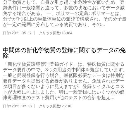
分子物質として、自身が引き起こす危険性が低いため、登
録条件は一般物質と違って、多数の状況においてデータ減
免する場合がある。 一、ポリマーの定義: ポリマーとは、
分子が1つ以上の単量体単位の並びで構成され、その分子量
が一定の範囲に分布している物質であり、その…
日付: 2021-05-17 | クリック回数: 13,184
中間体の新化学物質の登録に関するデータの免
除
「新化学物質環境管理登録ガイド」は、特殊物質に関する
データ要件の中で、3つの用途の中間体を規定しています。
一般と簡易登録を行う場合、最低限必要なデータは特別な
要件データを提出する必要がありません。免除されたデー
タ項目が多くないように見えますが、登録サイクルとコス
トが大幅に向上しました。特に一般登録にはいくつかの健
康毒理検査のテスト費用が他のテストの合計を超え…
日付: 2021-02-16 | クリック回数: 2,206