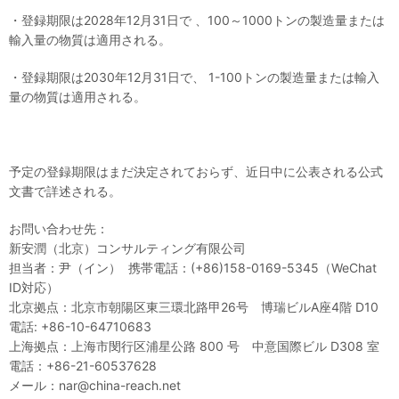
・登録期限は2028年12月31日で 、100～1000トンの製造量または
輸入量の物質は適用される。
・登録期限は2030年12月31日で、 1-100トンの製造量または輸入
量の物質は適用される。
予定の登録期限はまだ決定されておらず、近日中に公表される公式
文書で詳述される。
お問い合わせ先：
新安潤（北京）コンサルティング有限公司
担当者：尹（イン） 携帯電話：(+86)158-0169-5345（WeChat
ID対応）
北京拠点：北京市朝陽区東三環北路甲26号 博瑞ビルA座4階 D10
電話: +86-10-64710683
上海拠点：上海市閔行区浦星公路 800 号 中意国際ビル D308 室
電話：+86-21-60537628
メール：nar@china-reach.net