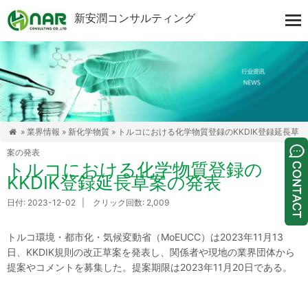
新安潤コンサルティング
»
業界情報
»
新化学物質
» トルコにおける化学物質登録のKKDIK登録延長草

案の発表
トルコにおける化学物質登録の
KKDIK登録延長草案の発表
日付: 2023-12-02 | クリック回数: 2,009
トルコ環境・都市化・気候変動省（MoEUCC）は2023年11月13
日、KKDIK規則の改正草案を発表し、関係者や現地の業界団体から
提案やコメントを募集した。提案期限は2023年11月20日である。