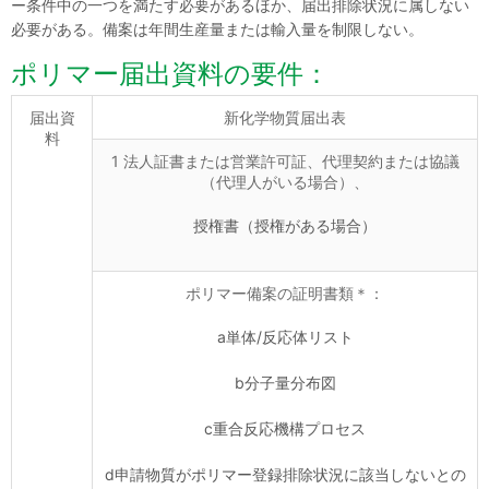
ー条件中の一つを満たす必要があるほか、届出排除状況に属しない
必要がある。備案は年間生産量または輸入量を制限しない。
ポリマー届出資料の要件：
届出資
新化学物質届出表
料
1 法人証書または営業許可証、代理契約または協議
（代理人がいる場合）、
授権書（授権がある場合）
ポリマー備案の証明書類＊：
a単体/反応体リスト
b分子量分布図
c重合反応機構プロセス
d申請物質がポリマー登録排除状況に該当しないとの