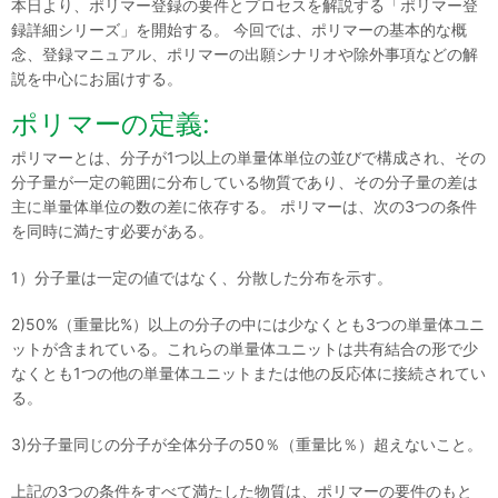
本日より、ポリマー登録の要件とプロセスを解説する「ポリマー登
録詳細シリーズ」を開始する。 今回では、ポリマーの基本的な概
念、登録マニュアル、ポリマーの出願シナリオや除外事項などの解
説を中心にお届けする。
ポリマーの定義:
ポリマーとは、分子が1つ以上の単量体単位の並びで構成され、その
分子量が一定の範囲に分布している物質であり、その分子量の差は
主に単量体単位の数の差に依存する。 ポリマーは、次の3つの条件
を同時に満たす必要がある。
1）分子量は一定の値ではなく、分散した分布を示す。
2)50%（重量比%）以上の分子の中には少なくとも3つの単量体ユニ
ットが含まれている。これらの単量体ユニットは共有結合の形で少
なくとも1つの他の単量体ユニットまたは他の反応体に接続されてい
る。
3)分子量同じの分子が全体分子の50％（重量比％）超えないこと。
上記の3つの条件をすべて満たした物質は、ポリマーの要件のもと