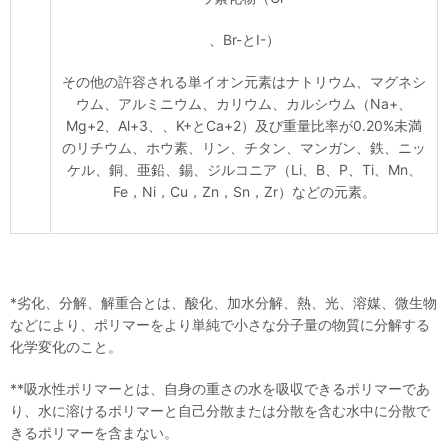
、Br-とI-）
その他の許容される単イオン元素はナトリウム、マグネシ
ウム、アルミニウム、カリウム、カルシウム（Na+、
Mg+2、Al+3、、K+とCa+2）及び重量比率が0.20%未満
のリチウム、ホウ素、リン、チタン、マンガン、鉄、ニッ
ケル、銅、亜鉛、錫、ジルコニア（Li、B、P、Ti、Mn、
Fe，Ni，Cu，Zn，Sn，Zr）などの元素。
*劣化、分解、解重合とは、酸化、加水分解、熱、光、溶媒、微生物
などにより、ポリマーをより単純で小さな分子量の物質に分解する
化学変化のこと。
**吸水性ポリマーとは、自身の重さの水を吸収できるポリマーであ
り、水に溶けるポリマーと自己分散または分散を含む水中に分散で
きるポリマーを含まない。