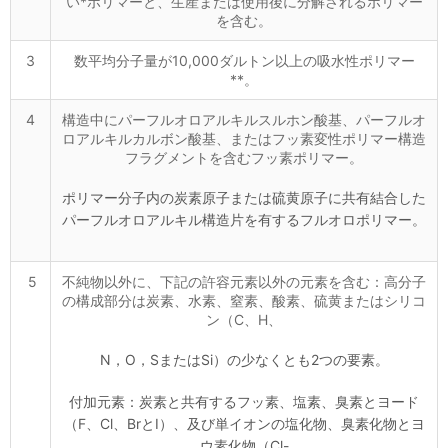
い*ポリマーと、生産または使用後に分解されるポリマー
を含む。
3
数平均分子量が10,000ダルトン以上の吸水性ポリマー
**。
4
構造中にパーフルオロアルキルスルホン酸基、パーフルオ
ロアルキルカルボン酸基、またはフッ素変性ポリマー構造
フラグメントを含むフッ素ポリマー。
ポリマー分子内の炭素原子または硫黄原子に共有結合した
パーフルオロアルキル構造片を有するフルオロポリマー。
5
不純物以外に、下記の許容元素以外の元素を含む：高分子
の構成部分は炭素、水素、窒素、酸素、硫黄またはシリコ
ン（C、H、
N，O，SまたはSi）の少なくとも2つの要素。
付加元素：炭素と共有するフッ素、塩素、臭素とヨード
（F、Cl、BrとI）、及び単イオンの塩化物、臭素化物とヨ
ウ素化物（Cl-