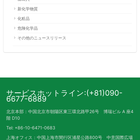
新化学物質
化粧品
危険化学品
その他のニュースリリース
サービスホットライン:(+81)090-
6677-6889
北京本部：中国北京市朝陽区東三環北路甲26号 博瑞ビル A 座4
階 D10
Tel: +86-10-6471-0683
上海オフィス：中国上海市閔行区浦星公路800号 中意国際広場