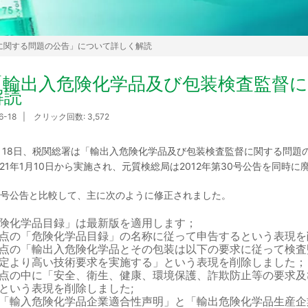
に関する問題の公告」について詳しく解読
「輸出入危険化学品及び包装検査監督
解読
06-18 | クリック回数: 3,572
12月18日、税関総署は「輸出入危険化学品及び包装検査監督に関する問題
021年1月10日から実施され、元質検総局は2012年第30号公告を同時
0号公告と比較して、主に次のように修正されました。
険化学品目録」は最新版を適用します；
点の「危険化学品目録」の名称に従って申告するという表現を
点の「輸出入危険化学品とその包装は以下の要求に従って検査
定より高い技術要求を実施する」という表現を削除しました；
点の中に「安全、衛生、健康、環境保護、詐欺防止等の要求及
という表現を削除しました;
「輸入危険化学品企業適合性声明」と「輸出危険化学品生産企