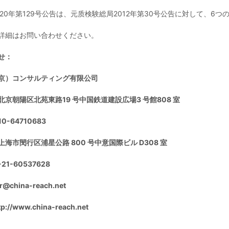
020年第129号公告は、元质検験総局2012年第30号公告に対して、6
詳細はお問い合わせください。
せ：
京）コンサルティング有限公司
京朝陽区北苑東路19 号中国鉄道建設広場3 号館808 室
10-64710683
海市閔行区浦星公路 800 号中意国際ビル D308 室
21-60537628
china-reach.net
://www.china-reach.net