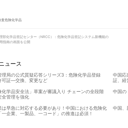
検査
危険化学品
理部化学品登記センター（NRCC）：危険化学品登記システム新機能の
用指南の画面を公開
ニュース
管理局の公式質疑応答シリーズ3：危険化学品登録
中国応
許可証―交換、変更など
証、経
険化学品安全法」草案が審議入り チェーンの全段階
中国の
安全管理を強化
業は早急に対応する必要があり！中国における危険化
中国、
「一企業、一製品、一コード」の推進は必須！