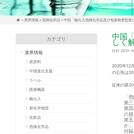
»
業界情報
»
危険化学品
» 中国「輸出入危険化学品及び包装検査監督

中国
カテゴリ
しく
日付: 2021-
業界情報
新原料
2020年
中国進出支援
の公告は2
ラベル
従来の第3
医療機器
「危
輸出入
第三
第四
新化学物質
の規
化粧品
第五
か」
危険化学品
付録