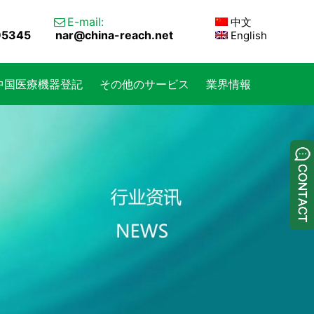
E-mail:
中文

95345
nar@china-reach.net
English
中国医療機器登記
その他のサービス
業界情報