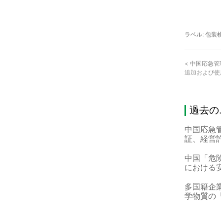
ラベル:
包装
<
中国応急管
追加および使
過去の
中国応急
証、経営
中国「危
における
多国籍企
学物質の