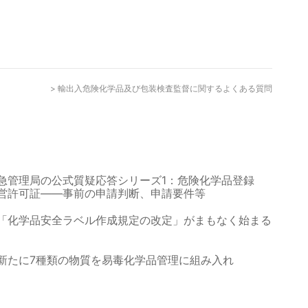
>
輸出入危険化学品及び包装検査監督に関するよくある質問
急管理局の公式質疑応答シリーズ1：危険化学品登録
営許可証――事前の申請判断、申請要件等
「化学品安全ラベル作成規定の改定」がまもなく始まる
新たに7種類の物質を易毒化学品管理に組み入れ