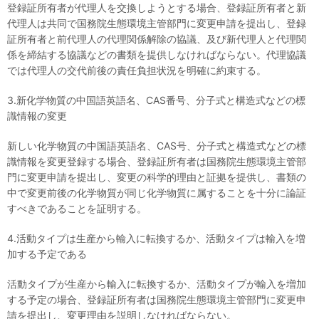
登録証所有者が代理人を交換しようとする場合、登録証所有者と新
代理人は共同で国務院生態環境主管部門に変更申請を提出し、登録
証所有者と前代理人の代理関係解除の協議、及び新代理人と代理関
係を締結する協議などの書類を提供しなければならない。代理協議
では代理人の交代前後の責任負担状況を明確に約束する。
3.新化学物質の中国語英語名、CAS番号、分子式と構造式などの標
識情報の変更
新しい化学物質の中国語英語名、CAS号、分子式と構造式などの標
識情報を変更登録する場合、登録証所有者は国務院生態環境主管部
門に変更申請を提出し、変更の科学的理由と証拠を提供し、書類の
中で変更前後の化学物質が同じ化学物質に属することを十分に論証
すべきであることを証明する。
4.活動タイプは生産から輸入に転換するか、活動タイプは輸入を増
加する予定である
活動タイプが生産から輸入に転換するか、活動タイプが輸入を増加
する予定の場合、登録証所有者は国務院生態環境主管部門に変更申
請を提出し、変更理由を説明しなければならない。