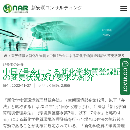
新安潤コンサルティング
»
業界情報
»
新化学物質
» 中国7号令による新化学物質登録証の変更状況及

び要求の紹介
中国7号令による新化学物質登録証
の変更状況及び要求の紹介
日付: 2022-11-27 | クリック回数: 2,655
『新化学物質環境管理登録弁法』（生態環境部令第12号、以下「弁
法」と略称する）は2021年1月1日から施行され、弁法は『新化学物
質環境管理弁法』（環境保護部令第7号、以下「7号令」と略称す
る）による新化学物質環境管理登録を行った場合は弁法の施行後も
有効であることが明確に規定されている。「新化学物質の環境管理