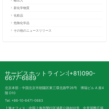
輸出入
新化学物質
化粧品
危険化学品
その他のニュースリリース
サービスホットライン:(+81)090-
6677-6889
北京本部：中国北京市朝陽区東三環北路甲26号 博瑞ビル A 座4
階 D10
Tel: +86-10-6471-0683
上海オフィス：中国上海市閔行区浦星公路800号 中意国際広場