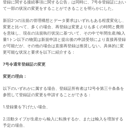
登録に関する接続事項に関する公告」は同時に、7号令登録証におい
て一部の状況の変更をすることができることを明らかにした。
新旧2つの法規の管理構想とデータ要求はいずれもある程度変化し、
変更と比べて、多くの場合、再登録は変更よりも多くの時間と費用
を意味し、現在の法規執行状況に基づいて、その中で年間生産/輸入
量1トン以下の物質は新規申請と提出後の申請受領により直接再登録
が可能だが、その他の場合は直接再登録は推奨しない。具体的に変
更可能な状況と要求を以下に紹介する：
7号令通常登録証の変更
変
更
の
理由：
以下のいずれかに属する場合、登録証所有者は12号令第三十条条を
参照して登録証の変更を申請することができる：
1.登録量を下げたい場合、
2.活動タイプが生産から輸入に転換するか、または輸入を増加する
予定の場合、