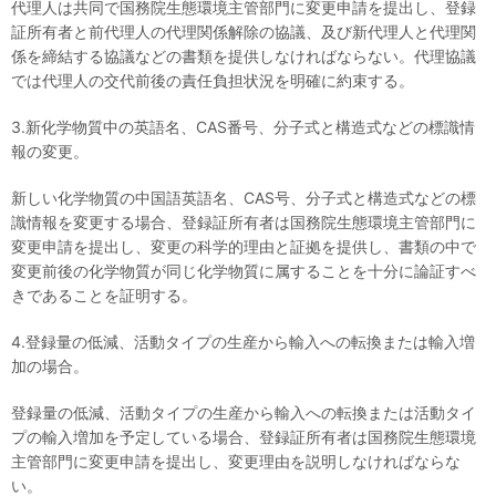
代理人は共同で国務院生態環境主管部門に変更申請を提出し、登録
証所有者と前代理人の代理関係解除の協議、及び新代理人と代理関
係を締結する協議などの書類を提供しなければならない。代理協議
では代理人の交代前後の責任負担状況を明確に約束する。
3.新化学物質中の英語名、CAS番号、分子式と構造式などの標識情
報の変更。
新しい化学物質の中国語英語名、CAS号、分子式と構造式などの標
識情報を変更する場合、登録証所有者は国務院生態環境主管部門に
変更申請を提出し、変更の科学的理由と証拠を提供し、書類の中で
変更前後の化学物質が同じ化学物質に属することを十分に論証すべ
きであることを証明する。
4.登録量の低減、活動タイプの生産から輸入への転換または輸入増
加の場合。
登録量の低減、活動タイプの生産から輸入への転換または活動タイ
プの輸入増加を予定している場合、登録証所有者は国務院生態環境
主管部門に変更申請を提出し、変更理由を説明しなければならな
い。