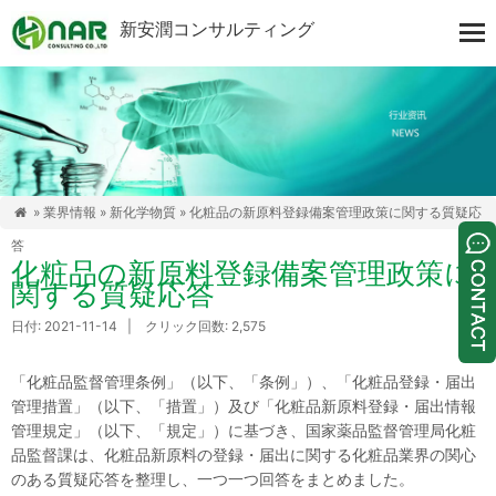
新安潤コンサルティング
»
業界情報
»
新化学物質
» 化粧品の新原料登録備案管理政策に関する質疑応

答
化粧品の新原料登録備案管理政策に
関する質疑応答
日付: 2021-11-14 | クリック回数: 2,575
「化粧品監督管理条例」（以下、「条例」）、「化粧品登録・届出
管理措置」（以下、「措置」）及び「化粧品新原料登録・届出情報
管理規定」（以下、「規定」）に基づき、国家薬品監督管理局化粧
品監督課は、化粧品新原料の登録・届出に関する化粧品業界の関心
のある質疑応答を整理し、一つ一つ回答をまとめました。