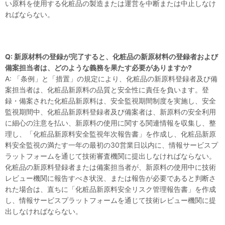
い原料を使用する化粧品の製造または運営を中断または中止しなけ
ればならない。
Q: 新原材料の登録が完了すると、化粧品の新原材料の登録者および
備案担当者は、どのような義務を果たす必要がありますか?
A: 「条例」と「措置」の規定により、化粧品の新原料登録者及び備
案担当者は、化粧品新原料の品質と安全性に責任を負います。登
録・備案された化粧品新原料は、安全監視期間制度を実施し、安全
監視期間中、化粧品新原料登録者及び備案者は、新原料の安全利用
に細心の注意を払い、新原料の使用に関する関連情報を収集し、整
理し、「化粧品新原料安全監視年次報告書」を作成し、化粧品新原
料安全監視の満たす一年の最初の30営業日以内に、情報サービスプ
ラットフォームを通じて技術審査機関に提出しなければならない。
化粧品の新原料登録者または備案担当者が、新原料の使用中に技術
レビュー機関に報告すべき状況、または報告が必要であると判断さ
れた場合は、直ちに「化粧品新原料安全リスク管理報告書」を作成
し、情報サービスプラットフォームを通じて技術レビュー機関に提
出しなければならない。