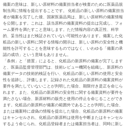
備案の意味は、新しい原材料の備案担当者が検査のために医薬品規
制当局に情報を提出することです。 化粧品の新しい原料の備案担当
者が備案を完了した後、国家医薬品局は、新しい原材料の備案情報
を公開します。これは、該当原料の備案資料の提出は完成し、フォ
ーム要件を満たすこと意味します。ただ情報内容の真正性、科学
的、妥当性はまだ検証されていない可能性があります。備案した化
粧品の新しい原料に関する情報の開示は、新しい原料の安全性と機
能性を許可することを意味するものではなく、いわゆる「備案の承
認の成功」という意味もありません。
「条例」と「措置」によると、化粧品の新原料の備案が完了します
と、医薬品監督管理部門は、技術レビュー機関を組織し、新原料の
備案データの技術的検証を行い、化粧品の新しい原料の使用と安全
性を追跡し、評価します。記録された化粧品の新原料の備案資料が
要件を満たしていないことが判明した場合、期限付き是正を命じら
れます、また、化粧品の新原料の安全性に関する備案資料が要件を
満たさない場合、新原材料の販売と使用の停止を命じることができ
ます。化粧品の新原料が備案の範囲外であることが判明した場合、
または備案時に虚偽の情報を提出した場合、化粧品の新原料の備案
はキャンセルされ、化粧品の新原料は使用を中断またはキャンセル
するよう命じられ、化粧品登録者または備案担当者は、同時に新し