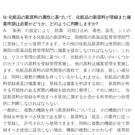
Q: 化粧品の新原料の属性に基づいて、化粧品の新原料が登録また備
案申請は必要かどうか、どのように判断しますか?
A: 「条例」の規定により、防腐、日焼け止め、着色、染毛、シミの
美白機能を有する化粧品の新原料は、国務院の医薬品監督管理部門
に登録してから使用できます。その他の化粧品新原料は使用前に国
務院の医薬品監督管理部門に備案を提出しなければならない。これ
は、リスク管理の原則に基づいて、比較的リスクの高いのいくつか
のカテゴリの原料を登録管理実施し、他の原料は備案管理を実施し
ます。化粧品新原料の研究開発の過程で、多くの場合、新しい成分
は、同時に複数の機能を持っているかもしれません。化粧品の新原
料登録者及び備案者は、登録又は備案を申請する前に、新原料が有
する可能性のある実際の機能を総合的に整理し、十分に検討し、当
該新原料が登録を申告すべき状況に属するか否かを科学的かつ合理
的に判断しなければならない。
一般的に、複数の機能を持つ新原材料については、その機能の1つが
登録を申告すべき状況である限り、新原料は「規定」の要件に従っ
て登録し、許可されたら使用できます。同時に複数の機能が全て登
録すべき状況に該当しない場合、機能の種類にかかわらず、使用前