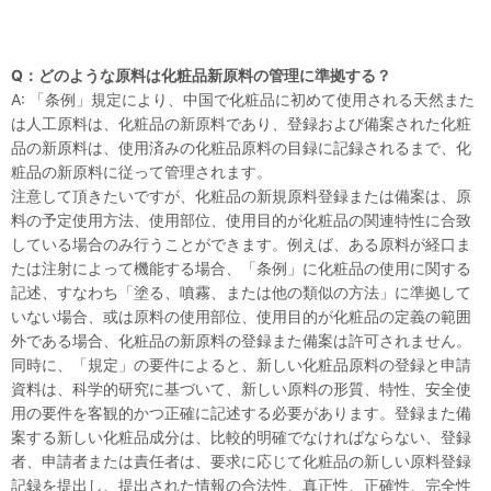
Q：どのような原料は化粧品新原料の管理に準拠する？
A: 「条例」規定により、中国で化粧品に初めて使用される天然また
は人工原料は、化粧品の新原料であり、登録および備案された化粧
品の新原料は、使用済みの化粧品原料の目録に記録されるまで、化
粧品の新原料に従って管理されます。
注意して頂きたいですが、化粧品の新規原料登録または備案は、原
料の予定使用方法、使用部位、使用目的が化粧品の関連特性に合致
している場合のみ行うことができます。例えば、ある原料が経口ま
たは注射によって機能する場合、「条例」に化粧品の使用に関する
記述、すなわち「塗る、噴霧、または他の類似の方法」に準拠して
いない場合、或は原料の使用部位、使用目的が化粧品の定義の範囲
外である場合、化粧品の新原料の登録また備案は許可されません。
同時に、「規定」の要件によると、新しい化粧品原料の登録と申請
資料は、科学的研究に基づいて、新しい原料の形質、特性、安全使
用の要件を客観的かつ正確に記述する必要があります。登録また備
案する新しい化粧品成分は、比較的明確でなければならない、登録
者、申請者または責任者は、要求に応じて化粧品の新しい原料登録
記録を提出し、提出された情報の合法性、真正性、正確性、完全性