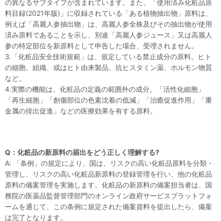
の異なるサブタイプが含まれています。また、「使用済み化粧品原
料目録(2021年版)」に収録されている「ある植物抽出物」原料は、
例えば「高麗人参抽出物」は、高麗人参全株及びその抽出物が使用
済み原料であることを示し、別途「高麗人参ジュース」又は高麗人
参の特定部位を新原料として申告した場合、受理されません。
3.「化粧品安全技術規範」は、規定している禁止成分の原料。ヒト
の細胞、組織、或はヒト由来製品、抗ヒスタミン薬、ホルモン物質
など。
4.実際の機能は、化粧品の定義の範囲外の成分。「活性化細胞」
「再生細胞」「創傷部位の色素沈着の低減」「治癒促進作用」「重
金属の排出促進」などの医療効果を有する原料。
Q：化粧品の新原料の届出をどう正しく理解する?
A: 「条例」の規定により、国は、リスクの高い化粧品原料を分類・
管理し、リスクの高い化粧品新原料の登録管理を行い、他の化粧品
原料の備案管理を実施します。化粧品の新原料の備案担当者は、国
務院の医薬品監督管理部門のオンライン政府サービスプラットフォ
ームを通じて、この条例に規定された備案資料を提出したら、備案
は完了となります。