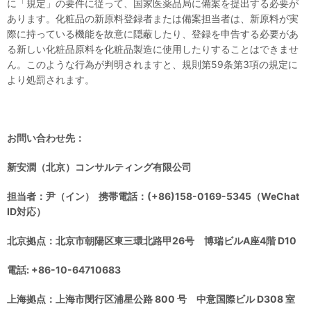
に「規定」の要件に従って、国家医薬品局に備案を提出する必要が
あります。化粧品の新原料登録者または備案担当者は、新原料が実
際に持っている機能を故意に隠蔽したり、登録を申告する必要があ
る新しい化粧品原料を化粧品製造に使用したりすることはできませ
ん。このような行為が判明されますと、規則第59条第3項の規定に
より処罰されます。
お問い合わせ
先
：
新安潤（北京）
コンサルティング有限公司
担当者：尹（イン）
携帯電話：(+86)158-0169-5345（WeChat
ID対応）
北京拠点：北京市朝陽区東三環北路甲26号 博瑞ビルA座4階 D10
電話: +86-10-64710683
上海拠点：上海市閔行区浦星公路 800 号
中意国際ビル D308 室