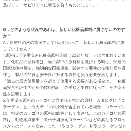
及びトレーサビリティに責任を負うものとします。
Q：どのような状況であれば、新しい化粧品原料に属さないのです
か？
A：原材料の次の状況のいずれかに沿って、新しい化粧品原料に属
していません：
1.原料は「使用済み化粧品原料目録（2021年版）」に含まれていま
す。化粧品の登録者は、当目録中の原材料を選択する時は、関連の
国家法律や規制、強制的な国家規格、関連する要件の技術仕様を遵
守し、製品の品質と安全性に対する責任を負う必要があります。
「過去の最大使用量」を超えて使用する必要がある場合は、「化粧
品安全性評価のための技術指針」の手順と要件に従って、その安全
性を証明します。
2.使用済み原料のカテゴリに含まれる特定の原料。カタログに「コ
ラーゲン」というカテゴリの原料が含まれている場合、コラーゲン
は、特定のカテゴリの原料の総称として表され、このカテゴリの原
料は、動物組織抽出、遺伝子組換えコラーゲンなどの異なるプロセ
スからのソースを含み、また、I型コラーゲン、III型コラーゲンなど