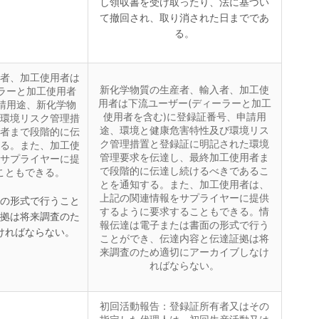
し領収書を受け取ったり、法に基づい
て撤回され、取り消された日までであ
る。
者、加工使用者は
新化学物質の生産者、輸入者、加工使
ラーと加工使用者
用者は下流ユーザー(ディーラーと加工
請用途、新化学物
使用者を含む)に登録証番号、申請用
環境リスク管理措
途、環境と健康危害特性及び環境リス
者まで段階的に伝
ク管理措置と登録証に明記された環境
る。また、加工使
管理要求を伝達し、最終加工使用者ま
サプライヤーに提
で段階的に伝達し続けるべきであるこ
こともできる。
とを通知する。また、加工使用者は、
上記の関連情報をサプライヤーに提供
の形式で行うこと
するように要求することもできる。情
拠は将来調査のた
報伝達は電子または書面の形式で行う
ければならない。
ことができ、伝達内容と伝達証拠は将
来調査のため適切にアーカイブしなけ
ればならない。
初回活動報告：登録証所有者又はその