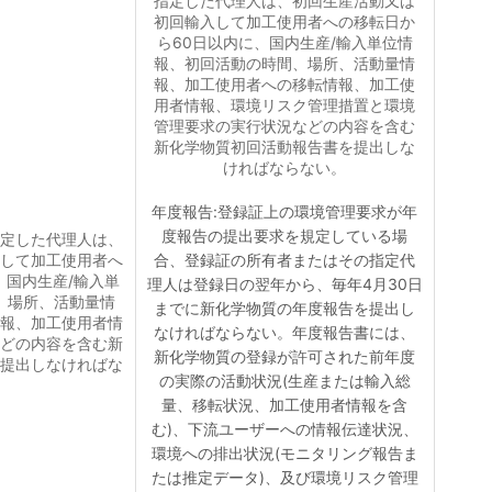
指定した代理人は、初回生産活動又は
初回輸入して加工使用者への移転日か
ら60日以内に、国内生産/輸入単位情
報、初回活動の時間、場所、活動量情
報、加工使用者への移転情報、加工使
用者情報、環境リスク管理措置と環境
管理要求の実行状況などの内容を含む
新化学物質初回活動報告書を提出しな
ければならない。
年度報告:登録証上の環境管理要求が年
度報告の提出要求を規定している場
定した代理人は、
して加工使用者へ
合、登録証の所有者またはその指定代
、国内生産/輸入単
理人は登録日の翌年から、毎年4月30日
、場所、活動量情
までに新化学物質の年度報告を提出し
報、加工使用者情
なければならない。年度報告書には、
どの内容を含む新
新化学物質の登録が許可された前年度
提出しなければな
の実際の活動状況(生産または輸入総
量、移転状況、加工使用者情報を含
む)、下流ユーザーへの情報伝達状況、
環境への排出状況(モニタリング報告ま
たは推定データ)、及び環境リスク管理