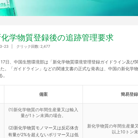
新化学物質登録後の追跡管理要求
03-23 | クリック回数: 2,477
11月17日、中国生態環境部は「新化学物質環境管理登録ガイドライン及び関
した。「ガイドライン」などの関連文書の正式な発表は、中国の新化学
る。
備案
簡易登録
(1)新化学物質の年間生産量又は輸入
量が1トン未満の場合。
新化学物質の年間生産量又
(2)新化学物質モノマー又は反応体含
以上10トン
有量が2%を超えないポリマー又は低