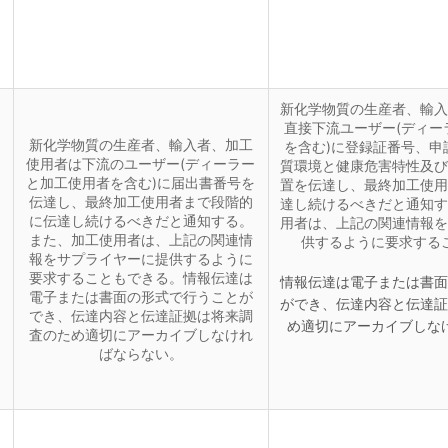
新化学物質の生産者、輸入
直接下流ユーザー(ディー
新化学物質の生産者、輸入者、加工
を含む)に登録証番号、申
使用者は下流のユーザー(ディーラー
質環境と健康危害特性及び
と加工使用者を含む)に届出書番号を
置を伝達し、最終加工使用
伝達し、最終加工使用者まで段階的
達し続けるべきだと通知す
に伝達し続けるべきだと通知する。
用者は、上記の関連情報を
また、加工使用者は、上記の関連情
供するように要求する
報をサプライヤーに提供するように
要求することもできる。情報伝達は
情報伝達は電子または書面
電子または書面の形式で行うことが
ができ、伝達内容と伝達証
でき、伝達内容と伝達証拠は将来調
め適切にアーカイブしな
査のため適切にアーカイブしなけれ
ばならない。