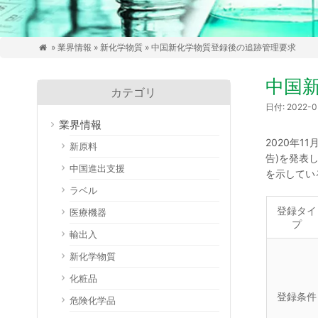
»
業界情報
»
新化学物質
» 中国新化学物質登録後の追跡管理要求

中国
カテゴリ
日付: 2022-
業界情報
2020年
新原料
告)を発表
中国進出支援
を示してい
ラベル
登録タイ
医療機器
プ
輸出入
新化学物質
化粧品
登録条件
危険化学品