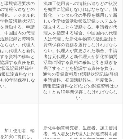
と環境管理要求の
流加工使用者への情報伝達などの状況
の情報伝達などの
を如実に記録しなければならない。情
報化、デジタル化
報化、デジタル化の手段を採用して新
学物質活動状況記
しい化学物質活動状況記録システムを
を奨励する。申請
確立することを奨励する。申請者が代
、中国国内の代理
理人を指定する場合、中国国内の代理
活動記録と資料保
人は代理した新化学物質の活動記録と
ならない。代理人
資料保存の義務を履行しなければなら
は元代理人と新代
ない。代理人が変更された場合、申請
する資料の移転と
者は元代理人と新代理人が新化学物質
協調する責任を負
活動に関する資料の移転と引き継ぎを
状況記録(登録申
完了することを協調する責任を負う。
報伝達資料など)
通常の登録資料及び活動状況記録(登録
も10年間保存しな
申請資料、初回活動報告、年度報告、
い。
情報伝達資料など)などの関連資料は少
なくとも10年間保存しなければならな
い。
新化学物質研究者、生産者、加工使用
、加工使用者、輸
者、輸入者及び代理人は関連資料を如
を如実に提供し、