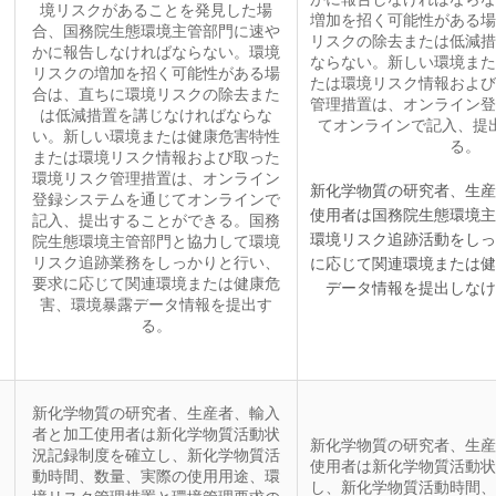
境リスクがあることを発見した場
増加を招く可能性がある場
合、国務院生態環境主管部門に速や
リスクの除去または低減措
かに報告しなければならない。環境
ならない。新しい環境また
リスクの増加を招く可能性がある場
たは環境リスク情報および
合は、直ちに環境リスクの除去また
管理措置は、オンライン登
は低減措置を講じなければならな
てオンラインで記入、提
い。新しい環境または健康危害特性
る。
または環境リスク情報および取った
環境リスク管理措置は、オンライン
新化学物質の研究者、生産
登録システムを通じてオンラインで
使用者は国務院生態環境主
記入、提出することができる。国務
環境リスク追跡活動をしっ
院生態環境主管部門と協力して環境
リスク追跡業務をしっかりと行い、
に応じて関連環境または健
要求に応じて関連環境または健康危
データ情報を提出しなけ
害、環境暴露データ情報を提出す
る。
新化学物質の研究者、生産者、輸入
者と加工使用者は新化学物質活動状
新化学物質の研究者、生産
況記録制度を確立し、新化学物質活
使用者は新化学物質活動状
動時間、数量、実際の使用用途、環
し、新化学物質活動時間、