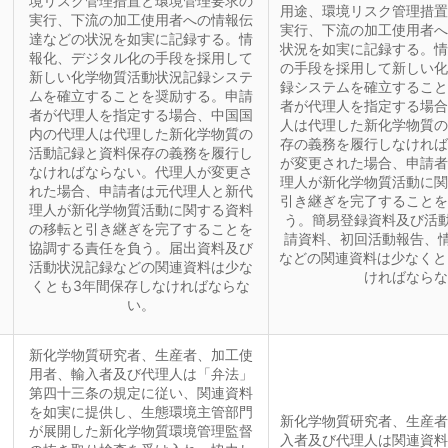
境リスク管理措置と環境管理要求の
用途、環境リスク管理措置
実行、下流の加工使用者への情報伝
実行、下流の加工使用者へ
達などの状況を如実に記録する。情
状況を如実に記録する。情
報化、デジタル化の手段を採用して
の手段を採用して新しい化
新しい化学物質活動状況記録システ
録システムを確立すること
ムを確立することを奨励する。申請
者が代理人を指定する場合
者が代理人を指定する場合、中国国
人は代理した新化学物質の
内の代理人は代理した新化学物質の
存の義務を履行しなければ
活動記録と資料保存の義務を履行し
が変更された場合、申請者
なければならない。代理人が変更さ
理人が新化学物質活動に関
れた場合、申請者は元代理人と新代
引き継ぎを完了することを
理人が新化学物質活動に関する資料
う。簡易登録資料及び活動
の移転と引き継ぎを完了することを
請資料、初回活動報告、情
協調する責任を負う。届出資料及び
などの関連資料は少なくと
活動状況記録などの関連資料は少な
ければならな
くとも3年間保存しなければならな
い。
新化学物質研究者、生産者、加工使
用者、輸入者及び代理人は「弁法」
第四十三条の規定に従い、関連資料
を如実に提供し、生態環境主管部門
新化学物質研究者、生産者
が展開した新化学物質環境管理監督
入者及び代理人は関連資料