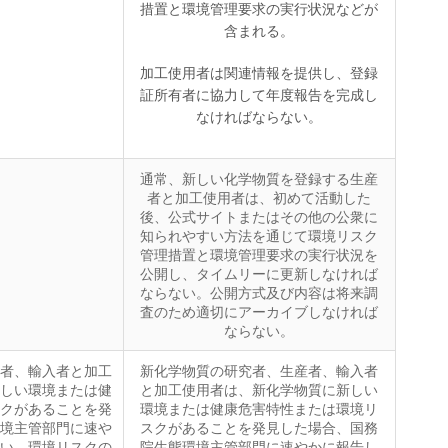
措置と環境管理要求の実行状況などが
含まれる。
加工使用者は関連情報を提供し、登録
証所有者に協力して年度報告を完成し
なければならない。
通常、新しい化学物質を登録する生産
者と加工使用者は、初めて活動した
後、公式サイトまたはその他の公衆に
知られやすい方法を通じて環境リスク
。
管理措置と環境管理要求の実行状況を
公開し、タイムリーに更新しなければ
ならない。公開方式及び内容は将来調
査のため適切にアーカイブしなければ
ならない。
者、輸入者と加工
新化学物質の研究者、生産者、輸入者
しい環境または健
と加工使用者は、新化学物質に新しい
クがあることを発
環境または健康危害特性または環境リ
境主管部門に速や
スクがあることを発見した場合、国務
い。環境リスクの
院生態環境主管部門に速やかに報告し