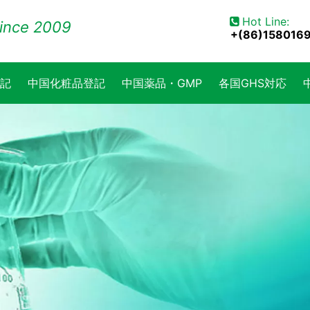
Hot Line:

ince 2009
+(86)158016
記
中国化粧品登記
中国薬品・GMP
各国GHS対応