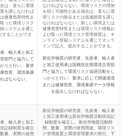
合は、直ちに環境
なければならない。環境リスクの増加
置を講じなければ
を招く可能性がある場合は、直ちに環
は健康危害特性ま
境リスクの除去または低減措置を講じ
取った環境リスク
なければならない。新しい環境または
録システムを通じ
健康危害特性または環境リスク情報お
出することができ
よび取った環境リスク管理措置は、オ
ンライン登録システムを通じてオンラ
インで記入、提出することができる。
者、輸入者と加工
新化学物質の研究者、生産者、輸入者
管部門と協力して
と加工使用者は国務院生態環境主管部
かりと行い、要求
門と協力して環境リスク追跡活動をし
康危害、環境暴露
っかりと行い、要求に応じて関連環境
ればならない。
または健康危害、環境暴露データ情報
を提出しなければならない。
新化学物質の研究者、生産者、輸入者
と加工使用者は新化学物質活動状況記
者、輸入者と加工
録制度を確立し、新化学物質活動時
況記録制度を確立
間、数量、実際の使用用途、環境リス
数量、実際の使用
ク管理措置と環境管理要求の実行、下