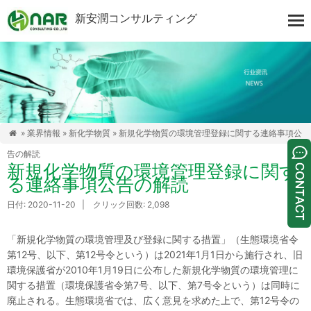
新安潤コンサルティング
»
業界情報
»
新化学物質
» 新規化学物質の環境管理登録に関する連絡事項公

告の解読
新規化学物質の環境管理登録に関す
る連絡事項公告の解読
日付: 2020-11-20 | クリック回数: 2,098
「新規化学物質の環境管理及び登録に関する措置」（生態環境省令
第12号、以下、第12号令という）は2021年1月1日から施行され、旧
環境保護省が2010年1月19日に公布した新規化学物質の環境管理に
関する措置（環境保護省令第7号、以下、第7号令という）は同時に
廃止される。生態環境省では、広く意見を求めた上で、第12号令の