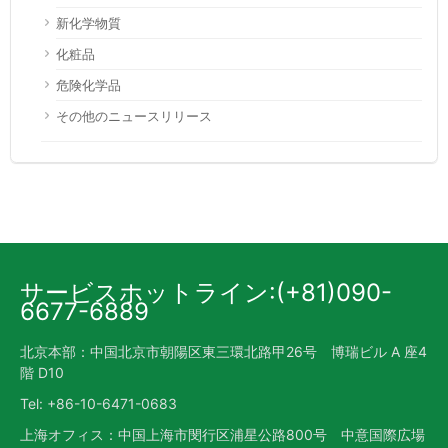
新化学物質
化粧品
危険化学品
その他のニュースリリース
サービスホットライン:(+81)090-
6677-6889
北京本部：中国北京市朝陽区東三環北路甲26号 博瑞ビル A 座4
階 D10
Tel: +86-10-6471-0683
上海オフィス：中国上海市閔行区浦星公路800号 中意国際広場