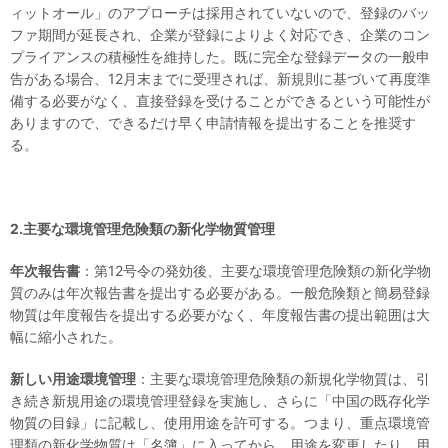
ィットオール」のアプローチは採用されていないので、登録のバッ
ファ期間が延長され、企業が登録によりよく対応でき、企業のコン
プライアンスの積極性を維持した。既に完全な登録データの一般申
告がある場合、12月末までに受理されば、新規則に基づいて再度準
備する必要がなく、直接登録を受けることができるという可能性が
ありますので、できるだけ早く申請情報を提出することを推奨す
る。
2.
主要な
環境管理危険類の新化学物質管理
年次報告書
：第12号令の発効後、主要な環境管理危険類の新化学物
質のみは年次報告書を提出する必要がある。一般危険類と簡易登録
物質は年度報告を提出する必要がなく、年度報告書の提出範囲は大
幅に縮小された。
新しい用途
環境管理
：主要な環境管理危険類の新規化学物質は、引
き続き新規用途の環境管理登録を実施し、さらに「中国の既存化学
物質の目録」に記載し、使用用途を許可する。つまり、重点環境管
理類の新化学物質は「名簿」に入ってから、用途を変更したり、用