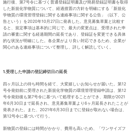
施行後、第7号令に基づく普通登録証明書及び簡易登録証明書を取得
した新規化学物質について、経過措置の方針を明確にする「新規化
学物質の環境管理登録に関する連絡事項に関する公告」（以下、公
告という）を2020年10月27日に発表した。意見募集草案と比較す
ると、規定事項は基本的に同じで、最大の変更点は、受理された申
請の審査に関する経過期間の延長であり、登録証を変更できる具体
的な状況が明確にした。各企業がより良い対応できるため、企業が
関心のある連絡事項について整理し、詳しく解読していく。
1.
受理した申請の登記
締切日の延長
四ヶ月以上の待ち時間を経て、大変嬉しいお知らせが届いた。第12
号令発効前に受理された新規化学物質の環境管理登録申請は、第12
号令発効後も第7号令に基づいて処理することができ、期限が2021
年6月30日まで延長され、意見募集草案より6ヶ月延長されたことが
発表された。また、2021年6月30日までに登録が取れない場合は、
第12号令に基づいて行う。
新物質の登録には時間がかかり、費用も高いため、「ワンサイズフ