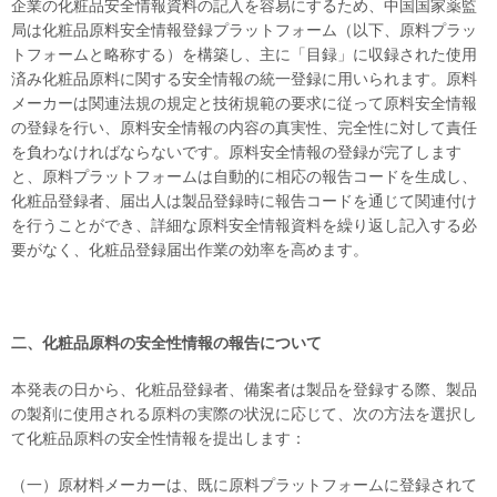
企業の化粧品安全情報資料の記入を容易にするため、中国国家薬監
局は化粧品原料安全情報登録プラットフォーム（以下、原料プラッ
トフォームと略称する）を構築し、主に「目録」に収録された使用
済み化粧品原料に関する安全情報の統一登録に用いられます。原料
メーカーは関連法規の規定と技術規範の要求に従って原料安全情報
の登録を行い、原料安全情報の内容の真実性、完全性に対して責任
を負わなければならないです。原料安全情報の登録が完了します
と、原料プラットフォームは自動的に相応の報告コードを生成し、
化粧品登録者、届出人は製品登録時に報告コードを通じて関連付け
を行うことができ、詳細な原料安全情報資料を繰り返し記入する必
要がなく、化粧品登録届出作業の効率を高めます。
二、化粧品原料の安全性情報
の報告について
本発表の日から、化粧品登録者、備案者は製品を登録する際、製品
の製剤に使用される原料の実際の状況に応じて、次の方法を選択し
て化粧品原料の安全性情報を提出します：
（一）原材料メーカーは、既に原料プラットフォームに登録されて