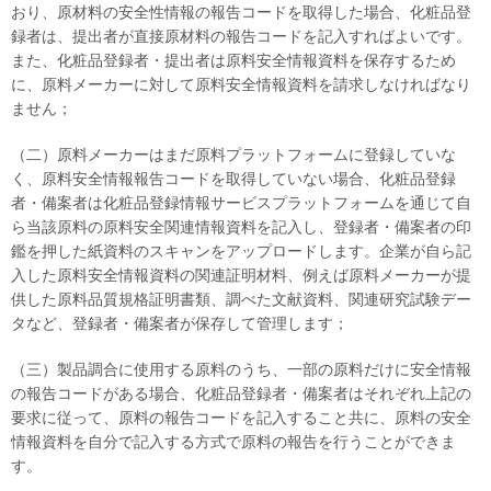
おり、原材料の安全性情報の報告コードを取得した場合、化粧品登
録者は、提出者が直接原材料の報告コードを記入すればよいです。
また、化粧品登録者・提出者は原料安全情報資料を保存するため
に、原料メーカーに対して原料安全情報資料を請求しなければなり
ません；
（二）原料メーカーはまだ原料プラットフォームに登録していな
く、原料安全情報報告コードを取得していない場合、化粧品登録
者・備案者は化粧品登録情報サービスプラットフォームを通じて自
ら当該原料の原料安全関連情報資料を記入し、登録者・備案者の印
鑑を押した紙資料のスキャンをアップロードします。企業が自ら記
入した原料安全情報資料の関連証明材料、例えば原料メーカーが提
供した原料品質規格証明書類、調べた文献資料、関連研究試験デー
タなど、登録者・備案者が保存して管理します；
（三）製品調合に使用する原料のうち、一部の原料だけに安全情報
の報告コードがある場合、化粧品登録者・備案者はそれぞれ上記の
要求に従って、原料の報告コードを記入すること共に、原料の安全
情報資料を自分で記入する方式で原料の報告を行うことができま
す。