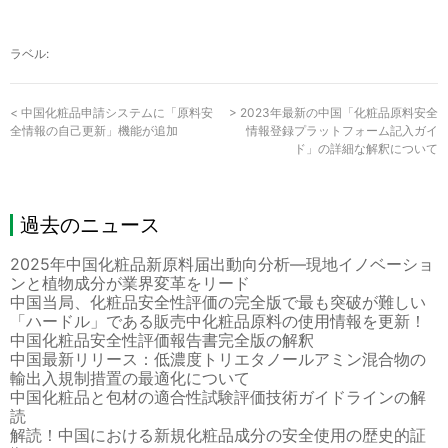
ラベル:
<
中国化粧品申請システムに「原料安
>
2023年最新の中国「化粧品原料安全
全情報の自己更新」機能が追加
情報登録プラットフォーム記入ガイ
ド」の詳細な解釈について
過去のニュース
2025年中国化粧品新原料届出動向分析―現地イノベーショ
ンと植物成分が業界変革をリード
中国当局、化粧品安全性評価の完全版で最も突破が難しい
「ハードル」である販売中化粧品原料の使用情報を更新！
中国化粧品安全性評価報告書完全版の解釈
中国最新リリース：低濃度トリエタノールアミン混合物の
輸出入規制措置の最適化について
中国化粧品と包材の適合性試験評価技術ガイドラインの解
読
解読！中国における新規化粧品成分の安全使用の歴史的証